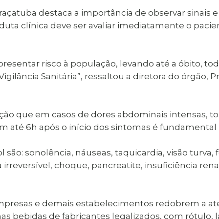
 Araçatuba destaca a importância de observar sinai
duta clínica deve ser avaliar imediatamente o pacien
presentar risco à população, levando até a óbito, t
ilância Sanitária”, ressaltou a diretora do órgão, Pri
o que em casos de dores abdominais intensas, ton
 até 6h após o início dos sintomas é fundamental 
são: sonolência, náuseas, taquicardia, visão turva, 
 irreversível, choque, pancreatite, insuficiência r
mpresas e demais estabelecimentos redobrem a at
s bebidas de fabricantes legalizados, com rótulo, la