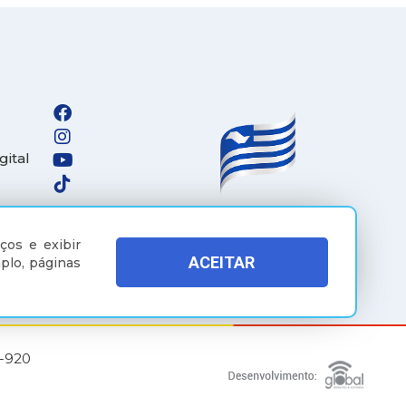
gital
ços e exibir
ACEITAR
plo, páginas
5-920