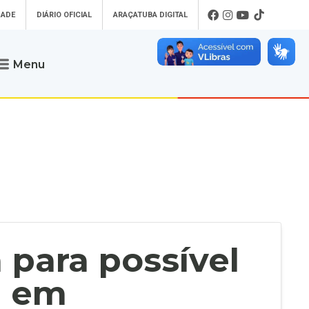
DADE
DIÁRIO OFICIAL
ARAÇATUBA DIGITAL
Menu
Atendimento
o que procura
Será um prazer atendê-lo
 um Pet
Telefone
: (18) 3607-6500
ses)
Endereço da Prefeitura de
Araçatuba
Rua Coelho Neto, 73, Vila São Paulo,
uba Digital
Araçatuba - SP, CEP: 16015-920
zar Guias de
Horário de Atendimento
:
as Atrasadas
O horário de atendimento ao
contribuinte é realizado de segunda a
 para possível
sexta-feira das
8h30 até as 16h30
.
de Serviços
rsos
l em
Ouvidoria
e-SIC
oads
Fale Conosco