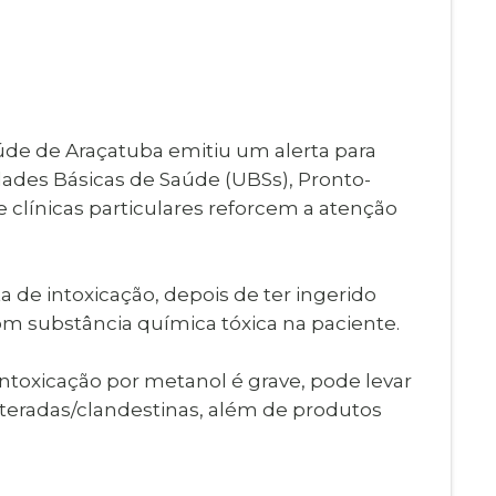
Imprensa
igital
Webmail
Paralisadas
ção
de Estágio
aúde de Araçatuba emitiu um alerta para
dades Básicas de Saúde (UBSs), Pronto-
e clínicas particulares reforcem a atenção
de intoxicação, depois de ter ingerido
om substância química tóxica na paciente.
intoxicação por metanol é grave, pode levar
lteradas/clandestinas, além de produtos