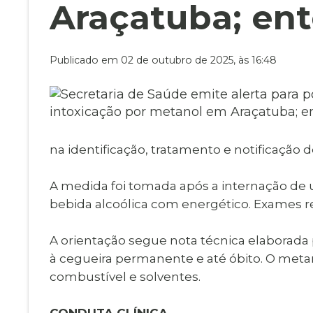
Museu Digit
Araçatuba; en
UBS
Cemitérios
Obituário
Velório do D
Publicado em 02 de outubro de 2025, às 16:48
Consulta de
na identificação, tratamento e notificação 
A medida foi tomada após a internação de 
bebida alcoólica com energético. Exames r
A orientação segue nota técnica elaborada 
à cegueira permanente e até óbito. O meta
combustível e solventes.
CONDUTA CLÍNICA