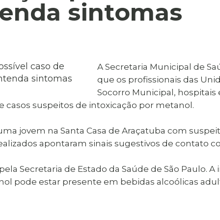
al de Araçatuba
tenda sintomas
Impressão da 2ª Via
IPTU D
Carnê de IPTU
Leis e Decretos
Obras 
Municipais
ia
Sala do
Vacina
 Sepultados
Empreendedor
Vagas de Emprego
Vagas 
A Secretaria Municipal de S
que os profissionais das Uni
Socorro Municipal, hospitais 
de casos suspeitos de intoxicação por metanol.
uma jovem na Santa Casa de Araçatuba com suspeita 
ealizados apontaram sinais sugestivos de contato c
pela Secretaria de Estado da Saúde de São Paulo. A 
nol pode estar presente em bebidas alcoólicas adu