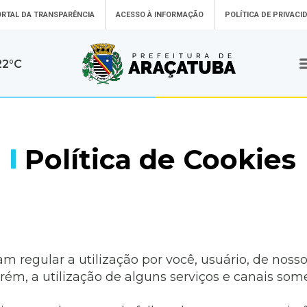
RTAL DA TRANSPARÊNCIA
ACESSO À INFORMAÇÃO
POLÍTICA DE PRIVACI
22°C
ços Online
Acesso Rápido
e Araçatuba disponibiliza
Aqui você tem acesso rápido para 
ços online totalmente
Política de Cookies
Acompanhamento
Adote
para Consultas,
(Zoono
dão
Exames e
Medicamentos
idor
AGRF - DAEA
Araçat
presas
Atende Fácil
Atuali
DIPAM)
Parcel
IPTU
ça Araçatuba
Audiências Públicas
Carta 
regular a utilização por você, usuário, de nossos 
 sobre a nossa cidade de
Central de Vagas
Concu
Porém, a utilização de alguns serviços e canais som
na Educação
Diário Oficial
Downl
do Município