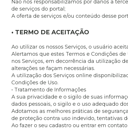
Não nos responsabilizamos por danos a tercei
Museu Digit
UBS
de serviços do portal;
Cemitérios
A oferta de serviços e/ou conteúdo desse port
Obituário
Velório do D
Consulta de
• TERMO DE ACEITAÇÃO
Ao utilizar os nossos Serviços, o usuário ac
Alertamos que estes Termos e Condições de 
nos Serviços, em decorrência da utilização de
alterações se façam necessárias.
A utilização dos Serviços online disponibiliz
Condições de Uso.
• Tratamento de Informações
A sua privacidade e o sigilo de suas inform
dados pessoais, o sigilo e o uso adequado do
Adotamos as melhores práticas de segurança
de proteção contra uso indevido, tentativas 
Ao fazer o seu cadastro ou entrar em contato