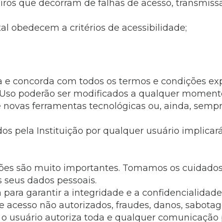
ros que decorram de falhas de acesso, transmissã
al de Araçatuba
Impressão da 2ª Via
IPTU D
Carnê de IPTU
al obedecem a critérios de acessibilidade;
Leis e Decretos
Obras 
Municipais
ia
Sala do
Vacina
 Sepultados
Empreendedor
Vagas de Emprego
Vagas 
eita e concorda com todos os termos e condições e
Uso poderão ser modificados a qualquer momento,
 novas ferramentas tecnológicas ou, ainda, sempre q
ados pela Instituição por qualquer usuário implic
ações são muito importantes. Tomamos os cuidados 
s seus dados pessoais.
 para garantir a integridade e a confidencialida
de acesso não autorizados, fraudes, danos, sabotag
 o usuário autoriza toda e qualquer comunicação p