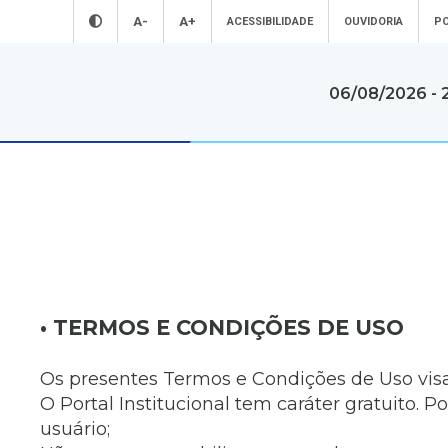
A-
A+
ACESSIBILIDADE
OUVIDORIA
PO
06/08/2026 - 
A Prefeitura
Servi
A Prefeitura d
Conheça mais sobre a nossa prefeitura
diversos servi
gratuitos
A Prefeitura
Secretarias
Para o Cida
Estatutos
Notícias
Para o Serv
Transparência
Primeira Infância
Para as Em
Vídeos
Acesso à
Informação
• TERMOS E CONDIÇÕES DE USO
VAF | ICMS (
Agenda
Licitações
Conhe
Avisos Públicos
Conselhos
Os presentes Termos e Condições de Uso visam 
Conheça mais
Merenda Escolar
Sustentabilidade
Araçatuba
O Portal Institucional tem caráter gratuito. 
Boletins
Saúde
A Cidade
Epidemiológicos
usuário;
Turismo