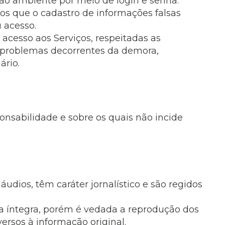
o ao ambiente por meio de login e senha.
s que o cadastro de informações falsas
 acesso.
 acesso aos Serviços, respeitadas as
ou problemas decorrentes da demora,
ário.
onsabilidade e sobre os quais não incide
áudios, têm caráter jornalístico e são regidos
a íntegra, porém é vedada a reprodução dos
rsos à informação original.