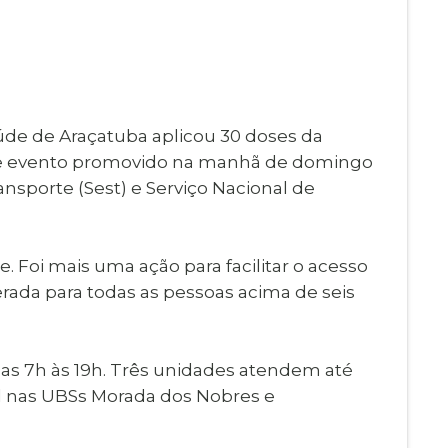
Imprensa
igital
Webmail
Paralisadas
ção
de Estágio
aúde de Araçatuba aplicou 30 doses da
nte evento promovido na manhã de domingo
ransporte (Sest) e Serviço Nacional de
. Foi mais uma ação para facilitar o acesso
erada para todas as pessoas acima de seis
das 7h às 19h. Três unidades atendem até
l nas UBSs Morada dos Nobres e