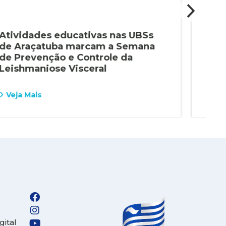
Atividades educativas nas UBSs
Cam
de Araçatuba marcam a Semana
men
de Prevenção e Controle da
Ara
Leishmaniose Visceral
Veja Mais
Vej
gital