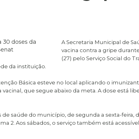
al de Araçatuba
Impressão da 2ª Via
IPTU D
Carnê de IPTU
Leis e Decretos
Obras 
Municipais
ia
Sala do
Vacina
 Sepultados
Empreendedor
Vagas de Emprego
Vagas 
A Secretaria Municipal de S
vacina contra a gripe dura
(27) pelo Serviço Social do T
e da instituição.
enção Básica esteve no local aplicando o imunizante
 vacinal, que segue abaixo da meta. A dose está lib
s de saúde do município, de segunda a sexta-feira, 
ma 2. Aos sábados, o serviço também está acessíve