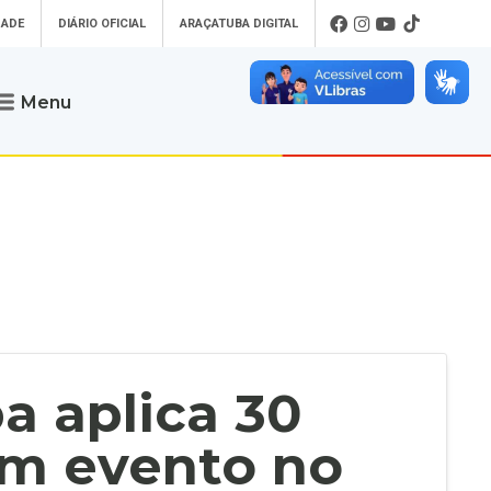
DADE
DIÁRIO OFICIAL
ARAÇATUBA DIGITAL
Menu
Atendimento
o que procura
Será um prazer atendê-lo
 um Pet
Telefone
: (18) 3607-6500
ses)
Endereço da Prefeitura de
Araçatuba
Rua Coelho Neto, 73, Vila São Paulo,
uba Digital
Araçatuba - SP, CEP: 16015-920
zar Guias de
Horário de Atendimento
:
as Atrasadas
O horário de atendimento ao
contribuinte é realizado de segunda a
a aplica 30
sexta-feira das
8h30 até as 16h30
.
de Serviços
rsos
em evento no
Ouvidoria
e-SIC
oads
Fale Conosco