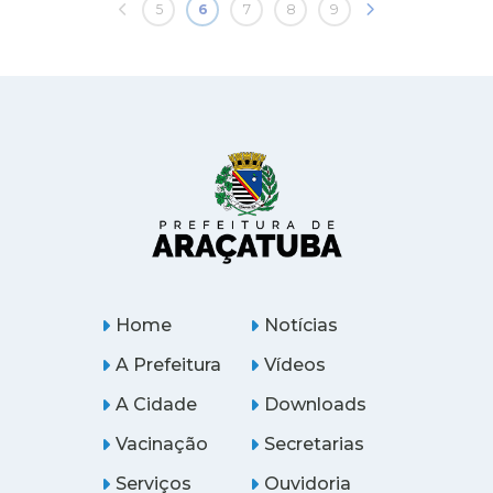
5
6
7
8
9
Home
Notícias
A Prefeitura
Vídeos
A Cidade
Downloads
Vacinação
Secretarias
Serviços
Ouvidoria