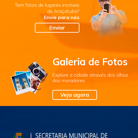
Tem fotos de lugares incríveis
de Araçatuba?
Envie para nós
Enviar
Galeria de Fotos
Explore a cidade através dos olhos
dos moradores
Veja agora