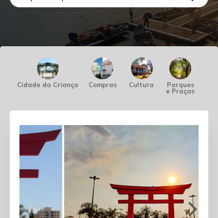
Cidade da Criança
Compras
Cultura
Parques
Pes
e Praças
Náu