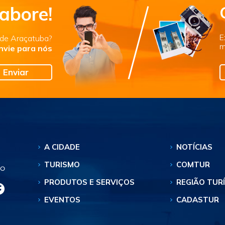
abore!
E
s de Araçatuba?
m
nvie para nós
Enviar
A CIDADE
NOTÍCIAS
TURISMO
COMTUR
PRODUTOS E SERVIÇOS
REGIÃO TUR
EVENTOS
CADASTUR