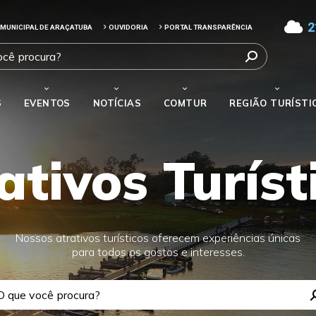
2
 MUNICIPAL DE ARAÇATUBA
OUVIDORIA
PORTAL TRANSPARÊNCIA
S
EVENTOS
NOTÍCIAS
COMTUR
REGIÃO TURÍSTI
ativos Turíst
Nossos atrativos turísticos oferecem experiências únicas
para todos os gostos e interesses.