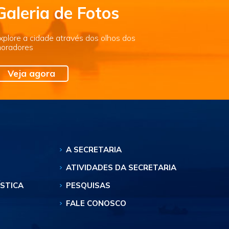
Galeria de Fotos
xplore a cidade através dos olhos dos
oradores
Veja agora
A SECRETARIA
ATIVIDADES DA SECRETARIA
ÍSTICA
PESQUISAS
FALE CONOSCO