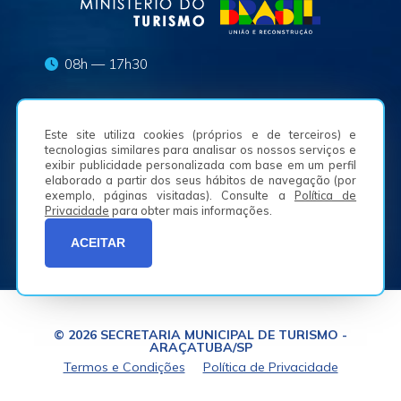
08h — 17h30
turismo.pma@aracatuba.sp.gov.br
Este site utiliza cookies (próprios e de terceiros) e
(18) 3625-8636
tecnologias similares para analisar os nossos serviços e
exibir publicidade personalizada com base em um perfil
elaborado a partir dos seus hábitos de navegação (por
Av. Waldemar Alves, n.º 50, Bairro São Joaquim -
exemplo, páginas visitadas). Consulte a
Política de
16050-225
Privacidade
para obter mais informações.
ACEITAR
© 2026 SECRETARIA MUNICIPAL DE TURISMO -
ARAÇATUBA/SP
Termos e Condições
Política de Privacidade