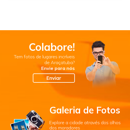
Colabore!
Tem fotos de lugares incríveis
de Araçatuba?
Envie para nós
Enviar
Galeria de Fotos
Explore a cidade através dos olhos
dos moradores