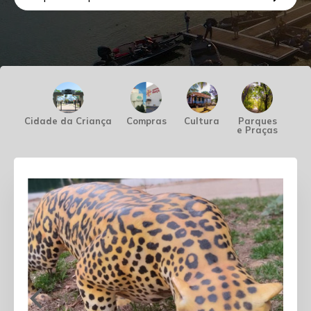
Cidade da Criança
Compras
Cultura
Parques
Pes
e Praças
Náu