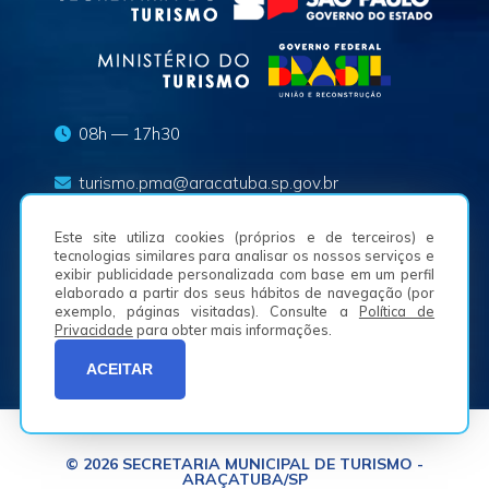
08h — 17h30
turismo.pma@aracatuba.sp.gov.br
(18) 3625-8636
Este site utiliza cookies (próprios e de terceiros) e
tecnologias similares para analisar os nossos serviços e
exibir publicidade personalizada com base em um perfil
Av. Waldemar Alves, n.º 50, Bairro São Joaquim -
elaborado a partir dos seus hábitos de navegação (por
16050-225
exemplo, páginas visitadas). Consulte a
Política de
Privacidade
para obter mais informações.
ACEITAR
© 2026 SECRETARIA MUNICIPAL DE TURISMO -
ARAÇATUBA/SP