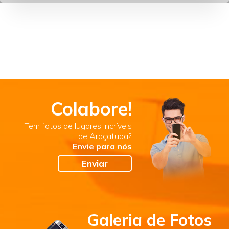
Colabore!
Tem fotos de lugares incríveis
de Araçatuba?
Envie para nós
Enviar
Galeria de Fotos