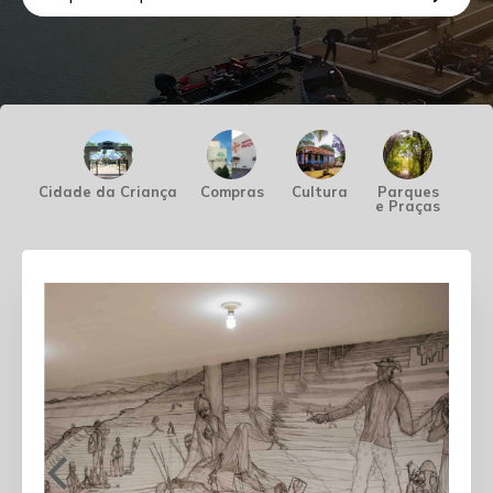
Cidade da Criança
Compras
Cultura
Parques
Pes
e Praças
Náu