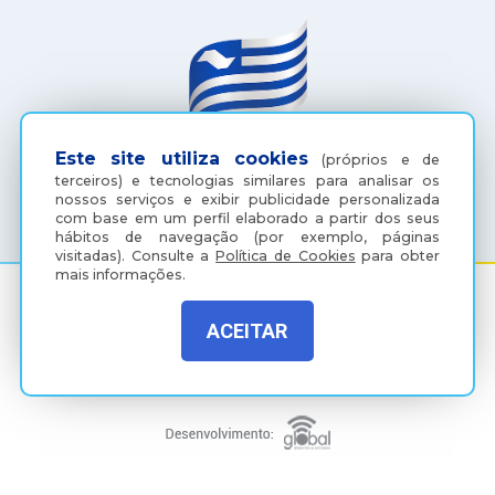
Este site utiliza cookies
(próprios e de
terceiros) e tecnologias similares para analisar os
(18) 3607-6500
nossos serviços e exibir publicidade personalizada
com base em um perfil elaborado a partir dos seus
hábitos de navegação (por exemplo, páginas
visitadas).
Consulte a
Política de Cookies
para obter
mais informações.
ACEITAR
Rua Coelho Neto, 73, Vila São Paulo, Araçatuba - SP, CEP:
16015-920
Política de Privacidade