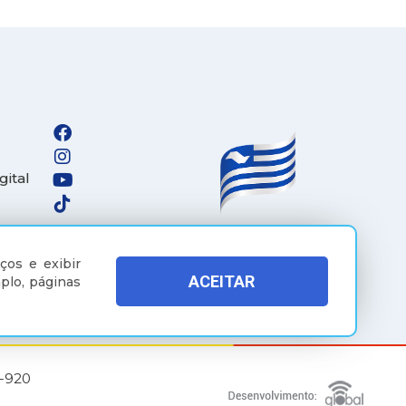
gital
ços e exibir
ACEITAR
plo, páginas
5-920