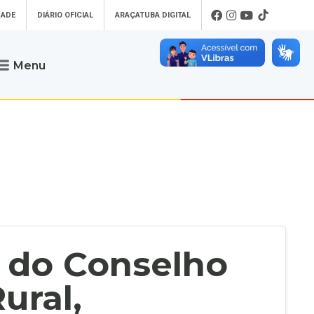
DADE
DIÁRIO OFICIAL
ARAÇATUBA DIGITAL
Menu
Atendimento
o que procura
Será um prazer atendê-lo
 um Pet
Telefone
: (18) 3607-6500
ses)
Endereço da Prefeitura de
Araçatuba
Rua Coelho Neto, 73, Vila São Paulo,
uba Digital
Araçatuba - SP, CEP: 16015-920
zar Guias de
Horário de Atendimento
:
as Atrasadas
O horário de atendimento ao
contribuinte é realizado de segunda a
o do Conselho
sexta-feira das
8h30 até as 16h30
.
de Serviços
rsos
ural,
Ouvidoria
e-SIC
oads
Fale Conosco