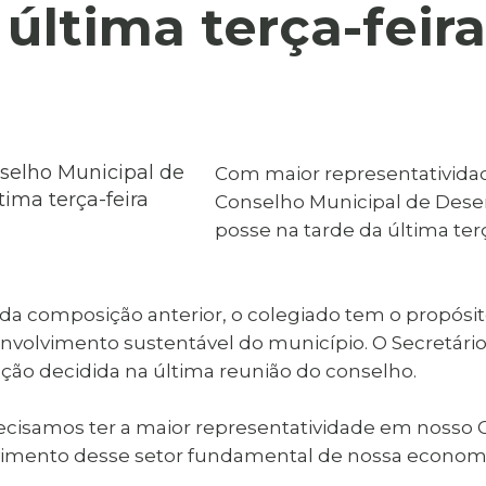
al de Araçatuba
ltima terça-feira
Impressão da 2ª Via
IPTU D
Carnê de IPTU
Leis e Decretos
Obras 
Municipais
ia
Sala do
Vacina
 Sepultados
Empreendedor
Vagas de Emprego
Vagas 
Com maior representatividade
Conselho Municipal de Dese
posse na tarde da última terç
composição anterior, o colegiado tem o propósito d
envolvimento sustentável do município. O Secretári
ação decidida na última reunião do conselho.
precisamos ter a maior representatividade em nosso
imento desse setor fundamental de nossa economia