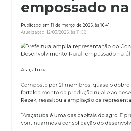
Museu Digit
empossado na ú
UBS
Cemitérios
Obituário
Velório do D
Publicado em 11 de março de 2026, às 16:41
Consulta de
Atualização: 12/03/2026, às 11:08
Araçatuba.
Composto por 21 membros, quase o dobro da 
fortalecimento da produção rural e ao des
Rezek, ressaltou a ampliação da represent
“Araçatuba é uma das capitais do agro. E 
continuarmos a consolidação do desenvolv