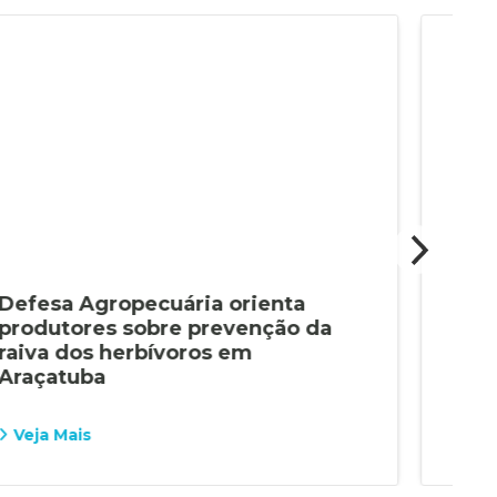
Defesa Agropecuária orienta
Dec
produtores sobre prevenção da
de 
raiva dos herbívoros em
int
Araçatuba
Ara
Veja Mais
Vej