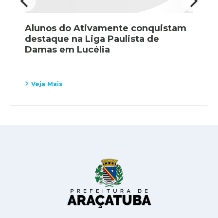
do Ativamente conquistam
Conexões 
 na Liga Paulista de
integração
m Lucélia
municipal
Veja Mais