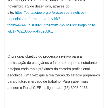
novembro a 2 de dezembro, através do
site:
https://portal.ciee.org.br/processos-seletivos-
especiais/pref-aracatuba-nov19/?
fbclid=IwAR0bULuuxEXtb1etxmVRv7aJ3ce3mqWZolto-
wE1kiWZEUbbiyd4Yd2p0KE
O principal objetivo do processo seletivo para a
contratação de estagiários é fazer com que os estudantes
estejam cada mais próximos da carreira profissional
escolhida, uma vez que a realização do estágio prepara-os
para o futuro mercado de trabalho. Para saber mais,
acesse o Portal CIEE ou ligue para (18) 3003-2433.