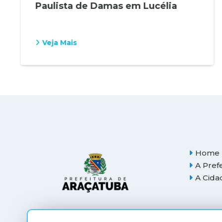
Paulista de Damas em Lucélia
Veja Mais
Home
A Pref
A Cida