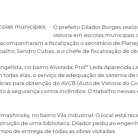
al de Araçatuba
Impressão da 2ª Via
IPTU D
Carnê de IPTU
Leis e Decretos
Obras 
Municipais
ia
O prefeito Dilador Borges reali
Sala do
Vacina
 Sepultados
Empreendedor
vistoria em escolas municipais
Vagas de Emprego
Vagas 
companharam a fiscalização o secretário de Plan
lho, Sandro Cubas, e o chefe de fiscalização de obra
gelista, no bairro Alvorada; Profª Leda Aparecida Li
 Em todas elas, o serviço de adequação de sistema de
rias para obtenção do AVCB (Auto de Vistoria do Co
to à segurança contra incêndios. O trabalho nessas 
shinsky, no bairro Vila Industrial. O local está r
strução de uma biblioteca. Dilador pediu ao engenhe
mpo de entrega de todas as obras visitadas.