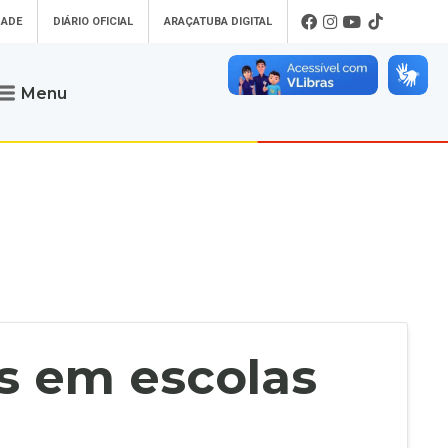
DADE
DIÁRIO OFICIAL
ARAÇATUBA DIGITAL
Menu
Atendimento
o que procura
Será um prazer atendê-lo
 um Pet
Telefone
: (18) 3607-6500
ses)
Endereço da Prefeitura de
Araçatuba
Rua Coelho Neto, 73, Vila São Paulo,
uba Digital
Araçatuba - SP, CEP: 16015-920
zar Guias de
Horário de Atendimento
:
as Atrasadas
O horário de atendimento ao
contribuinte é realizado de segunda a
as em escolas
sexta-feira das
8h30 até as 16h30
.
de Serviços
rsos
Ouvidoria
e-SIC
oads
Fale Conosco