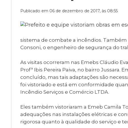
Museu Digit
UBS
Publicado em 06 de dezembro de 2017, às 08:55
Cemitérios
Obituário
Velório do D
Consulta de
sistema de combate a incêndios. Também a
Consoni, o engenheiro de segurança do traba
As visitas ocorreram nas Emebs Cláudio Evan
Profª Ibis Pereira Paiva, no bairro Jussara.
concluído, mas tais adaptações são necessá
foi vistoriado e está em conformidade quan
Incêndio Serviços e Comércio LTDA.
Eles também vistoriaram a Emeb Camila Toma
adequações nas instalações elétricas e con
rigorosa quanto à qualidade do serviço e te