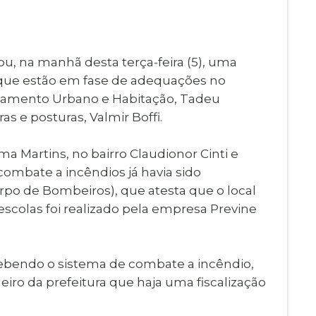
Imprensa
igital
Webmail
Paralisadas
zou, na manhã desta terça-feira (5), uma
ção
 que estão em fase de adequações no
de Estágio
ejamento Urbano e Habitação, Tadeu
s e posturas, Valmir Boffi.
ma Martins, no bairro Claudionor Cinti e
 combate a incêndios já havia sido
rpo de Bombeiros), que atesta que o local
escolas foi realizado pela empresa Previne
ecebendo o sistema de combate a incêndio,
iro da prefeitura que haja uma fiscalização