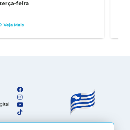
terça-feira
em 
Veja Mais
Vej
gital