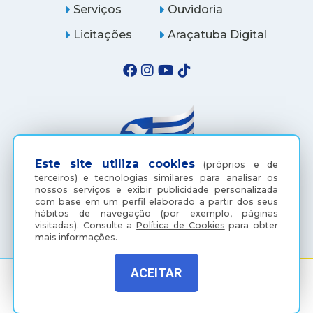
Serviços
Ouvidoria
Licitações
Araçatuba Digital
Este site utiliza cookies
(próprios e de
terceiros) e tecnologias similares para analisar os
nossos serviços e exibir publicidade personalizada
com base em um perfil elaborado a partir dos seus
(18) 3607-6500
hábitos de navegação (por exemplo, páginas
visitadas).
Consulte a
Política de Cookies
para obter
mais informações.
ACEITAR
Rua Coelho Neto, 73, Vila São Paulo, Araçatuba - SP, CEP: