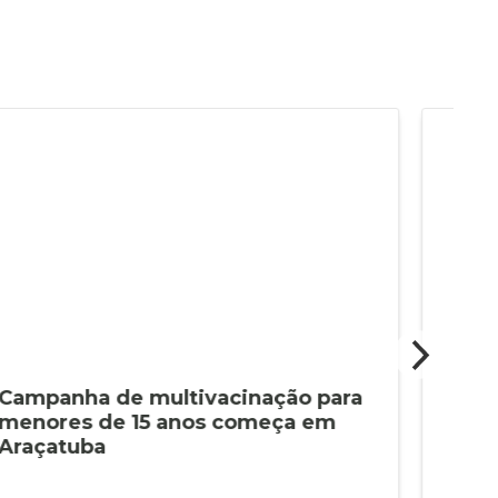
Campanha de multivacinação para
Sec
menores de 15 anos começa em
ref
Araçatuba
par