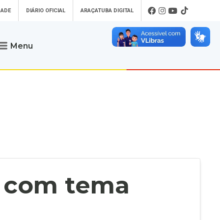
DADE
DIÁRIO OFICIAL
ARAÇATUBA DIGITAL
Menu
Atendimento
o que procura
Será um prazer atendê-lo
 um Pet
Telefone
: (18) 3607-6500
ses)
Endereço da Prefeitura de
Araçatuba
Rua Coelho Neto, 73, Vila São Paulo,
uba Digital
Araçatuba - SP, CEP: 16015-920
zar Guias de
Horário de Atendimento
:
as Atrasadas
O horário de atendimento ao
contribuinte é realizado de segunda a
s com tema
sexta-feira das
8h30 até as 16h30
.
de Serviços
rsos
Ouvidoria
e-SIC
oads
Fale Conosco