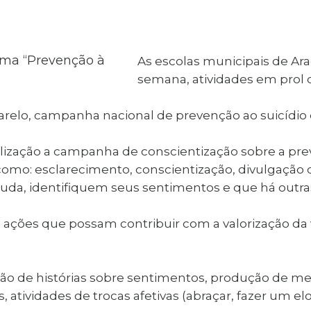
al de Araçatuba
Impressão da 2ª Via
IPTU D
Carnê de IPTU
Leis e Decretos
Obras 
Municipais
ia
As escolas municipais de Ar
Sala do
Vacina
 Sepultados
Empreendedor
semana, atividades em prol d
Vagas de Emprego
Vagas 
elo, campanha nacional de prevenção ao suicídio e
lização a campanha de conscientização sobre a prev
como: esclarecimento, conscientização, divulgação 
da, identifiquem seus sentimentos e que há outras
as ações que possam contribuir com a valorização da
ção de histórias sobre sentimentos, produção de m
 atividades de trocas afetivas (abraçar, fazer um elo