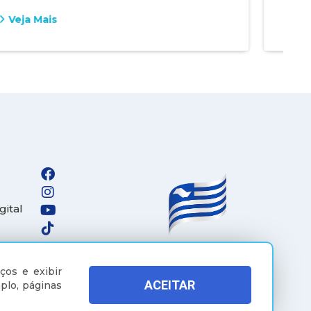
Veja Mais
Vej
gital
ços e exibir
ACEITAR
plo, páginas