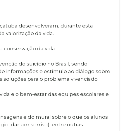
Imprensa
igital
Webmail
Paralisadas
açatuba desenvolveram, durante esta
ção
a valorização da vida.
de Estágio
 conservação da vida.
enção do suicídio no Brasil, sendo
de informações e estímulo ao diálogo sobre
 soluções para o problema vivenciado.
 vida e o bem-estar das equipes escolares e
ensagens e do mural sobre o que os alunos
gio, dar um sorriso), entre outras.