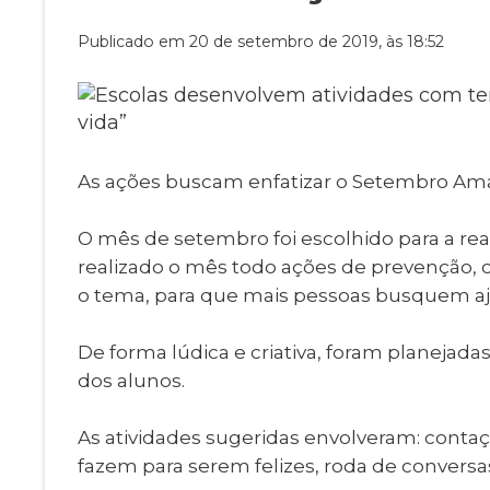
Museu Digit
UBS
Publicado em 20 de setembro de 2019, às 18:52
Cemitérios
Obituário
Velório do D
Consulta de
As ações buscam enfatizar o Setembro Amar
O mês de setembro foi escolhido para a rea
realizado o mês todo ações de prevenção, 
o tema, para que mais pessoas busquem aju
De forma lúdica e criativa, foram planejad
dos alunos.
As atividades sugeridas envolveram: conta
fazem para serem felizes, roda de conversas,