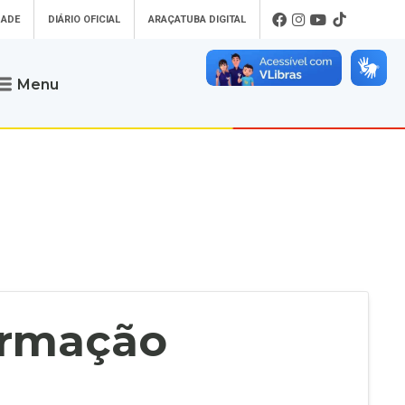
DADE
DIÁRIO OFICIAL
ARAÇATUBA DIGITAL
Menu
Atendimento
o que procura
Será um prazer atendê-lo
 um Pet
Telefone
: (18) 3607-6500
ses)
Endereço da Prefeitura de
Araçatuba
Rua Coelho Neto, 73, Vila São Paulo,
uba Digital
Araçatuba - SP, CEP: 16015-920
zar Guias de
Horário de Atendimento
:
as Atrasadas
O horário de atendimento ao
contribuinte é realizado de segunda a
ormação
sexta-feira das
8h30 até as 16h30
.
de Serviços
rsos
Ouvidoria
e-SIC
oads
Fale Conosco