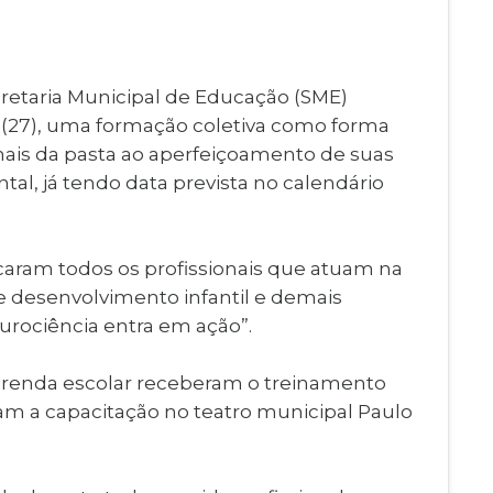
Imprensa
igital
Webmail
Paralisadas
cretaria Municipal de Educação (SME)
ção
a (27), uma formação coletiva como forma
de Estágio
ionais da pasta ao aperfeiçoamento de suas
tal, já tendo data prevista no calendário
caram todos os profissionais que atuam na
de desenvolvimento infantil e demais
urociência entra em ação”.
 merenda escolar receberam o treinamento
ram a capacitação no teatro municipal Paulo