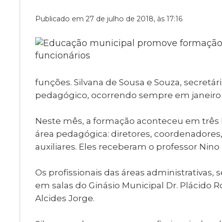
Museu Digit
UBS
Publicado em 27 de julho de 2018, às 17:16
Cemitérios
Obituário
Velório do D
Consulta de
funções. Silvana de Sousa e Souza, secretár
pedagógico, ocorrendo sempre em janeiro e
Neste mês, a formação aconteceu em três l
área pedagógica: diretores, coordenadores,
auxiliares. Eles receberam o professor Nin
Os profissionais das áreas administrativas
em salas do Ginásio Municipal Dr. Plácido 
Alcides Jorge.