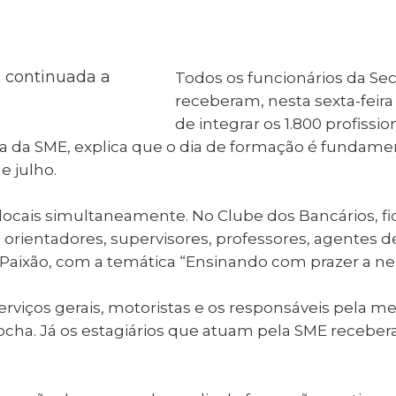
al de Araçatuba
Impressão da 2ª Via
IPTU D
Carnê de IPTU
Leis e Decretos
Obras 
Municipais
ia
Todos os funcionários da Se
Sala do
Vacina
 Sepultados
Empreendedor
receberam, nesta sexta-feir
Vagas de Emprego
Vagas 
de integrar os 1.800 profiss
ia da SME, explica que o dia de formação é fundamen
 julho.
ocais simultaneamente. No Clube dos Bancários, fi
 orientadores, supervisores, professores, agentes 
o Paixão, com a temática “Ensinando com prazer a ne
, serviços gerais, motoristas e os responsáveis pela
Rocha. Já os estagiários que atuam pela SME recebe