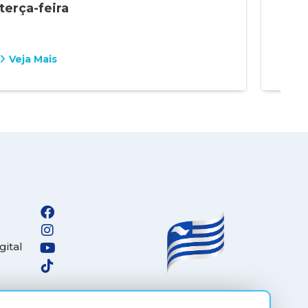
terça-feira
em 
Veja Mais
Vej
gital