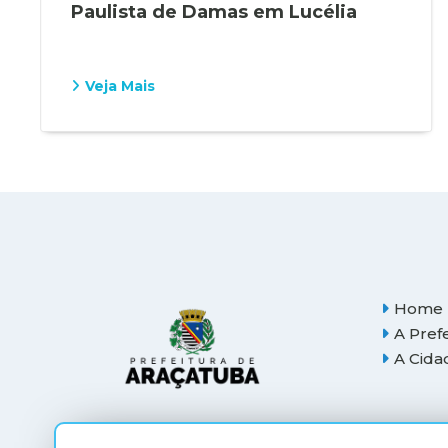
Paulista de Damas em Lucélia
Veja Mais
Home
A Pref
A Cida