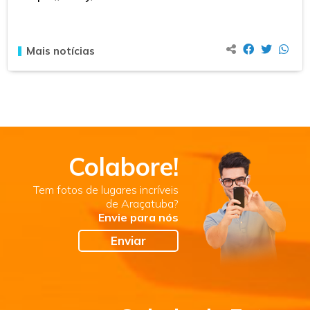
Mais notícias
Colabore!
Tem fotos de lugares incríveis
de Araçatuba?
Envie para nós
Enviar