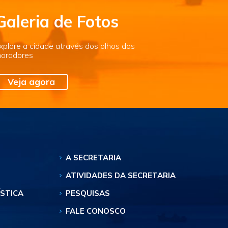
Galeria de Fotos
xplore a cidade através dos olhos dos
oradores
Veja agora
A SECRETARIA
ATIVIDADES DA SECRETARIA
ÍSTICA
PESQUISAS
FALE CONOSCO