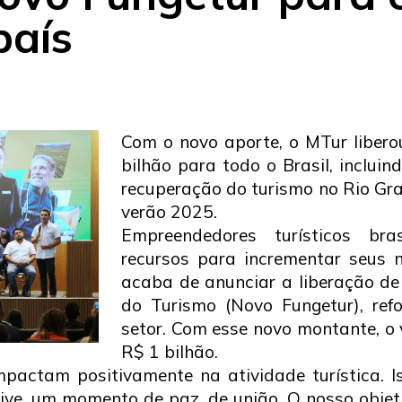
país
Com o novo aporte, o MTur liber
bilhão para todo o Brasil, inclu
recuperação do turismo no Rio Gr
verão 2025.
Empreendedores turísticos bras
recursos para incrementar seus n
acaba de anunciar a liberação de
do Turismo (Novo Fungetur), re
setor. Com esse novo montante, o 
R$ 1 bilhão.
pactam positivamente na atividade turística. I
ve, um momento de paz, de união. O nosso objetiv