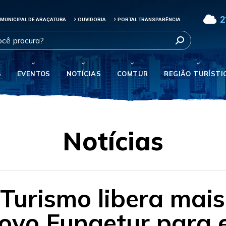
2
 MUNICIPAL DE ARAÇATUBA
OUVIDORIA
PORTAL TRANSPARÊNCIA
S
EVENTOS
NOTÍCIAS
COMTUR
REGIÃO TURÍSTI
Notícias
 Turismo libera mai
Novo Fungetur para