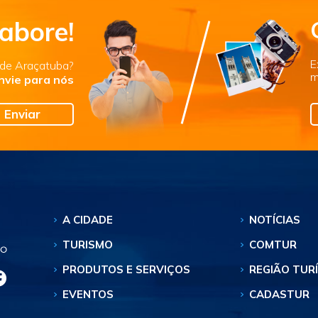
abore!
E
s de Araçatuba?
m
nvie para nós
Enviar
A CIDADE
NOTÍCIAS
TURISMO
COMTUR
PRODUTOS E SERVIÇOS
REGIÃO TUR
EVENTOS
CADASTUR