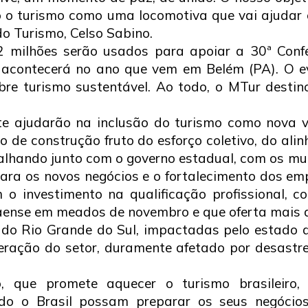
 o turismo como uma locomotiva que vai ajudar o
do Turismo, Celso Sabino.
2 milhões serão usados para apoiar a 30ª Conf
contecerá no ano que vem em Belém (PA). O ev
obre turismo sustentável. Ao todo, o MTur desti
nte ajudarão na inclusão do turismo como nova
 de construção fruto do esforço coletivo, do alin
alhando junto com o governo estadual, com os muni
para os novos negócios e o fortalecimento dos emp
 investimento na qualificação profissional, c
raense em meados de novembro e que oferta mais d
 do Rio Grande do Sul, impactadas pelo estado d
ração do setor, duramente afetado por desastres
, que promete aquecer o turismo brasileiro
odo o Brasil possam preparar os seus negócio