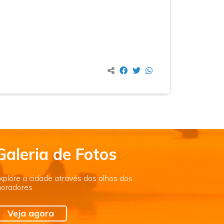
Galeria de Fotos
xplore a cidade através dos olhos dos
oradores
Veja agora