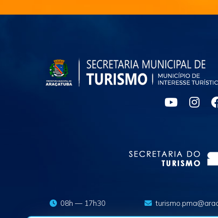
08h — 17h30
turismo.pma@arac