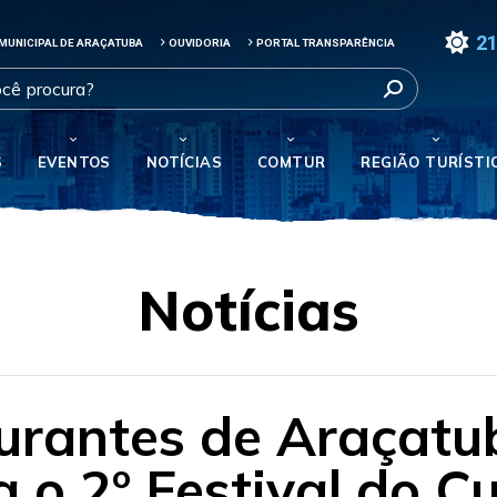
21
MUNICIPAL DE ARAÇATUBA
OUVIDORIA
PORTAL TRANSPARÊNCIA
S
EVENTOS
NOTÍCIAS
COMTUR
REGIÃO TURÍSTI
Notícias
aurantes de Araçat
a o 2º Festival do C