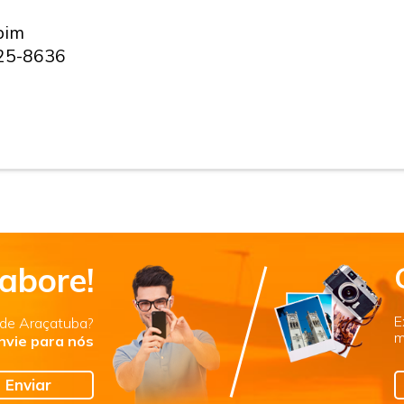
upim
625-8636
abore!
E
s de Araçatuba?
m
nvie para nós
Enviar