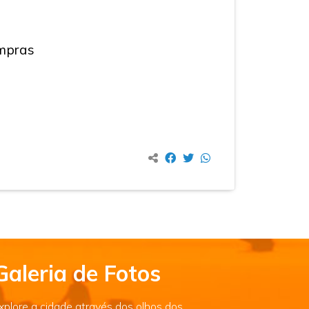
ompras
Galeria de Fotos
xplore a cidade através dos olhos dos