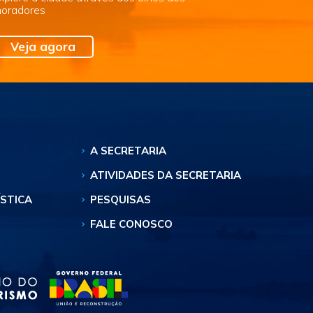
oradores
Veja agora
A SECRETARIA
ATIVIDADES DA SECRETARIA
ÍSTICA
PESQUISAS
FALE CONOSCO