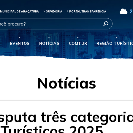
2
 MUNICIPAL DE ARAÇATUBA
OUVIDORIA
PORTAL TRANSPARÊNCIA
S
EVENTOS
NOTÍCIAS
COMTUR
REGIÃO TURÍSTI
Notícias
sputa três categori
Turísticos 2025