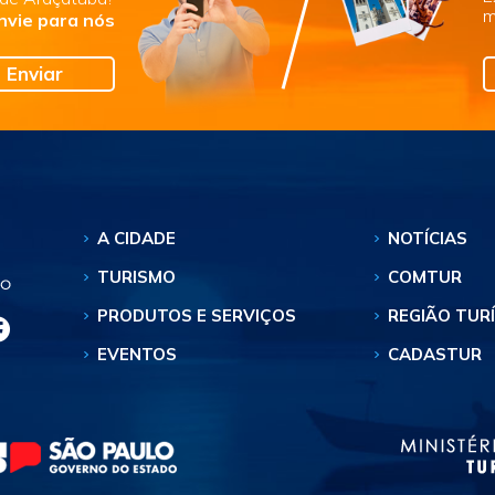
m
nvie para nós
Enviar
A CIDADE
NOTÍCIAS
TURISMO
COMTUR
PRODUTOS E SERVIÇOS
REGIÃO TUR
EVENTOS
CADASTUR