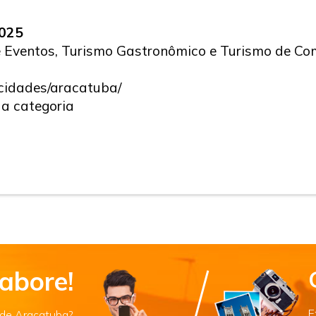
2025
e Eventos, Turismo Gastronômico e Turismo de C
/cidades/aracatuba/
a categoria
abore!
E
s de Araçatuba?