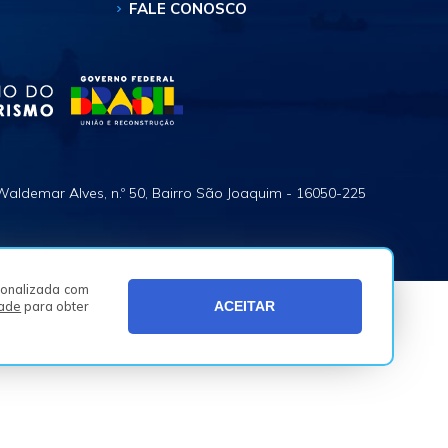
FALE CONOSCO
Waldemar Alves, n.º 50, Bairro São Joaquim - 16050-225
rsonalizada com
dade
para obter
ACEITAR