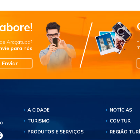
abore!
E
s de Araçatuba?
m
nvie para nós
Enviar
A CIDADE
NOTÍCIAS
TURISMO
COMTUR
PRODUTOS E SERVIÇOS
REGIÃO TUR