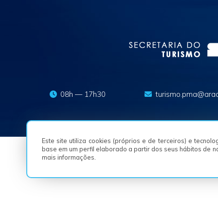
08h — 17h30
turismo.pma@arac
Este site utiliza cookies (próprios e de terceiros) e tecno
base em um perfil elaborado a partir dos seus hábitos de 
mais informações.