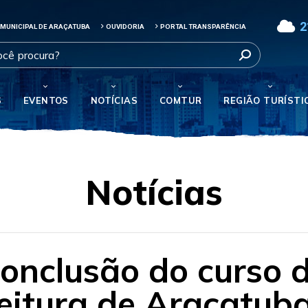
2
 MUNICIPAL DE ARAÇATUBA
OUVIDORIA
PORTAL TRANSPARÊNCIA
S
EVENTOS
NOTÍCIAS
COMTUR
REGIÃO TURÍSTI
Notícias
conclusão do curso 
feitura de Araçatub