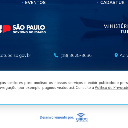
EVENTOS
CADASTUR
atuba.sp.gov.br
(18) 3625-8636
Av. 
logias similares para analisar os nossos serviços e exibir publicidade pe
navegação (por exemplo, páginas visitadas). Consulte a
Política de Privaci
© 2026 SECRETARIA MUNICIPAL DE TURISMO - ARAÇATUBA/SP
Termos e Condições
Política de Privacidade