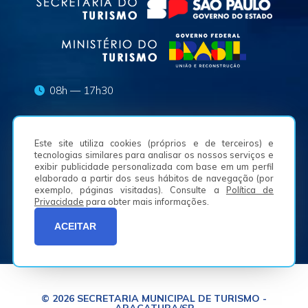
08h — 17h30
turismo.pma@aracatuba.sp.gov.br
Este site utiliza cookies (próprios e de terceiros) e
(18) 3625-8636
tecnologias similares para analisar os nossos serviços e
exibir publicidade personalizada com base em um perfil
elaborado a partir dos seus hábitos de navegação (por
Av. Waldemar Alves, n.º 50, Bairro São Joaquim -
exemplo, páginas visitadas). Consulte a
Política de
16050-225
Privacidade
para obter mais informações.
ACEITAR
© 2026 SECRETARIA MUNICIPAL DE TURISMO -