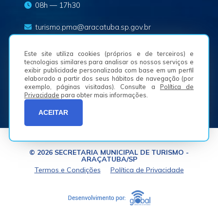
08h — 17h30
turismo.pma@aracatuba.sp.gov.br
(18) 3625-8636
Este site utiliza cookies (próprios e de terceiros) e
tecnologias similares para analisar os nossos serviços e
exibir publicidade personalizada com base em um perfil
Av. Waldemar Alves, n.º 50, Bairro São Joaquim -
16050-225
elaborado a partir dos seus hábitos de navegação (por
exemplo, páginas visitadas). Consulte a
Política de
Privacidade
para obter mais informações.
ACEITAR
© 2026 SECRETARIA MUNICIPAL DE TURISMO -
ARAÇATUBA/SP
Termos e Condições
Política de Privacidade