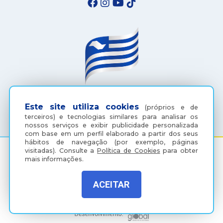
(18) 3607-6500
Este site utiliza cookies
(próprios e de
terceiros) e tecnologias similares para analisar os
nossos serviços e exibir publicidade personalizada
com base em um perfil elaborado a partir dos seus
hábitos de navegação (por exemplo, páginas
visitadas).
Consulte a
Política de Cookies
para obter
mais informações.
Rua Coelho Neto, 73, Vila São Paulo, Araçatuba - SP, CEP:
16015-920
ACEITAR
Política de Privacidade