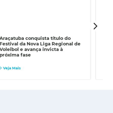
Araçatuba conquista título do
Alu
Festival da Nova Liga Regional de
con
Voleibol e avança invicta à
Pau
próxima fase
Veja Mais
Vej