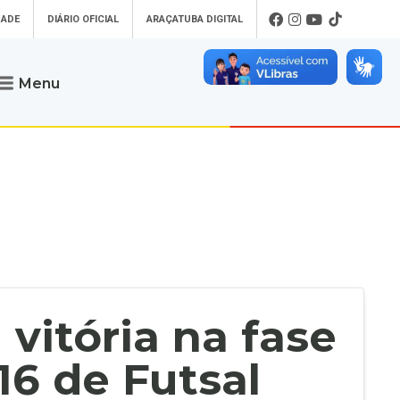
DADE
DIÁRIO OFICIAL
ARAÇATUBA DIGITAL
Menu
Atendimento
o que procura
Será um prazer atendê-lo
 um Pet
Telefone
: (18) 3607-6500
ses)
Endereço da Prefeitura de
Araçatuba
Rua Coelho Neto, 73, Vila São Paulo,
uba Digital
Araçatuba - SP, CEP: 16015-920
zar Guias de
Horário de Atendimento
:
as Atrasadas
O horário de atendimento ao
contribuinte é realizado de segunda a
vitória na fase
sexta-feira das
8h30 até as 16h30
.
de Serviços
rsos
16 de Futsal
Ouvidoria
e-SIC
oads
Fale Conosco