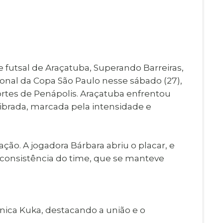
Imprensa
igital
Webmail
Paralisadas
ção
de Estágio
e futsal de Araçatuba, Superando Barreiras,
gional da Copa São Paulo nesse sábado (27),
ortes de Penápolis. Araçatuba enfrentou
librada, marcada pela intensidade e
ção. A jogadora Bárbara abriu o placar, e
a consistência do time, que se manteve
cnica Kuka, destacando a união e o