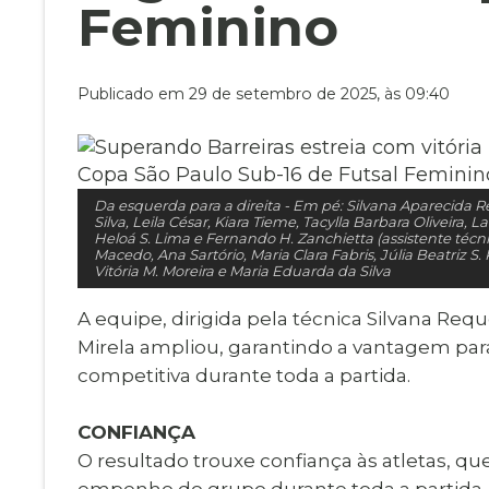
Museu Digit
Feminino
UBS
Cemitérios
Obituário
Velório do D
Publicado em 29 de setembro de 2025, às 09:40
Consulta de
Da esquerda para a direita - Em pé: Silvana Aparecida R
Silva, Leila César, Kiara Tieme, Tacylla Barbara Oliveira, 
Heloá S. Lima e Fernando H. Zanchietta (assistente técn
Macedo, Ana Sartório, Maria Clara Fabris, Júlia Beatriz S
Vitória M. Moreira e Maria Eduarda da Silva
A equipe, dirigida pela técnica Silvana Req
Mirela ampliou, garantindo a vantagem para 
competitiva durante toda a partida.
CONFIANÇA
O resultado trouxe confiança às atletas, qu
empenho do grupo durante toda a partida.