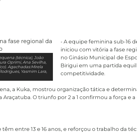
al de Araçatuba
Impressão da 2ª Via
IPTU D
Carnê de IPTU
Leis e Decretos
Obras 
Municipais
ia
Sala do
Vacina
 Sepultados
Empreendedor
Vagas de Emprego
Vagas 
- A equipe feminina sub-16 d
iniciou com vitória a fase re
no Ginásio Municipal de Esp
equena (técnica), João
Laura Oprimi, Ana Sevilha,
Birigui em uma partida equi
ico). Agachadas:Mirela
. Rodrigues, Yasmim Lara,
competitividade.
uena, a Kuka, mostrou organização tática e determina
Araçatuba. O triunfo por 2 a 1 confirmou a força e 
e têm entre 13 e 16 anos, e reforçou o trabalho da té