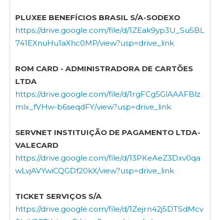
PLUXEE BENEFÍCIOS BRASIL S/A-SODEXO
https://drive.google.com/file/d/1ZEak9yp3U_Su5BL
741EXnuHu1aXhc0MP/view?usp=drive_link
ROM CARD - ADMINISTRADORA DE CARTÕES
LTDA
https://drive.google.com/file/d/1rgFCg5GlAAAFBlz
mlx_fVHw-b6seqdFY/view?usp=drive_link
SERVNET INSTITUIÇÃO DE PAGAMENTO LTDA-
VALECARD
https://drive.google.com/file/d/13PKeAeZ3Dxv0qa
wLvjAVYwiCQGDf20kX/view?usp=drive_link
TICKET SERVIÇOS S/A
https://drive.google.com/file/d/1Zejrn42j5DTSdMcv