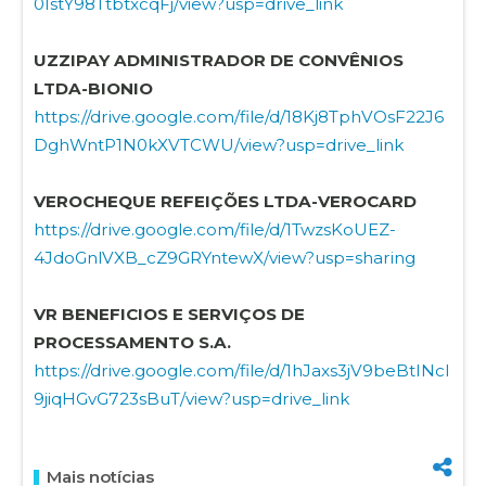
0IstY98TtbtxcqFj/view?usp=drive_link
UZZIPAY ADMINISTRADOR DE CONVÊNIOS
LTDA-BIONIO
https://drive.google.com/file/d/18Kj8TphVOsF22J6
DghWntP1N0kXVTCWU/view?usp=drive_link
VEROCHEQUE REFEIÇÕES LTDA-VEROCARD
https://drive.google.com/file/d/1TwzsKoUEZ-
4JdoGnlVXB_cZ9GRYntewX/view?usp=sharing
VR BENEFICIOS E SERVIÇOS DE
PROCESSAMENTO S.A.
https://drive.google.com/file/d/1hJaxs3jV9beBtINcl
9jiqHGvG723sBuT/view?usp=drive_link
Mais notícias