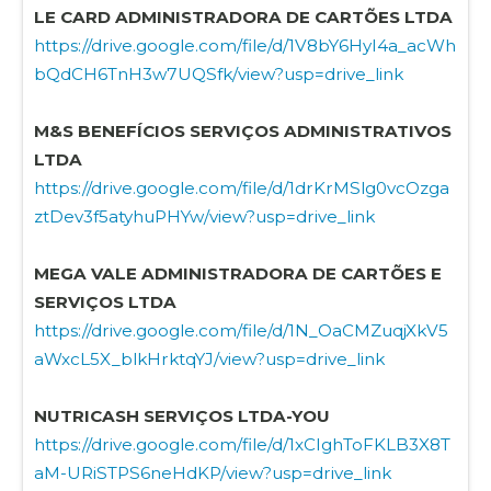
LE CARD ADMINISTRADORA DE CARTÕES LTDA
https://drive.google.com/file/d/1V8bY6HyI4a_acWh
bQdCH6TnH3w7UQSfk/view?usp=drive_link
M&S BENEFÍCIOS SERVIÇOS ADMINISTRATIVOS
LTDA
https://drive.google.com/file/d/1drKrMSlg0vcOzga
ztDev3f5atyhuPHYw/view?usp=drive_link
MEGA VALE ADMINISTRADORA DE CARTÕES E
SERVIÇOS LTDA
https://drive.google.com/file/d/1N_OaCMZuqjXkV5
aWxcL5X_blkHrktqYJ/view?usp=drive_link
NUTRICASH SERVIÇOS LTDA-YOU
https://drive.google.com/file/d/1xCIghToFKLB3X8T
aM-URiSTPS6neHdKP/view?usp=drive_link