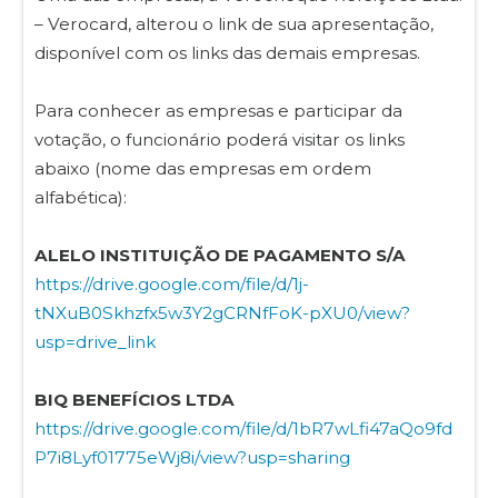
– Verocard, alterou o link de sua apresentação,
disponível com os links das demais empresas.
Para conhecer as empresas e participar da
votação, o funcionário poderá visitar os links
abaixo (nome das empresas em ordem
alfabética):
ALELO INSTITUIÇÃO DE PAGAMENTO S/A
https://drive.google.com/file/d/1j-
tNXuB0Skhzfx5w3Y2gCRNfFoK-pXU0/view?
usp=drive_link
BIQ BENEFÍCIOS LTDA
https://drive.google.com/file/d/1bR7wLfi47aQo9fd
P7i8Lyf01775eWj8i/view?usp=sharing