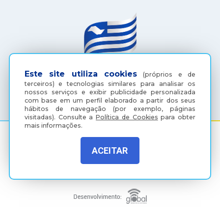
Este site utiliza cookies
(próprios e de
terceiros) e tecnologias similares para analisar os
(18) 3607-6500
nossos serviços e exibir publicidade personalizada
com base em um perfil elaborado a partir dos seus
hábitos de navegação (por exemplo, páginas
visitadas).
Consulte a
Política de Cookies
para obter
mais informações.
ACEITAR
Rua Coelho Neto, 73, Vila São Paulo, Araçatuba - SP, CEP:
16015-920
Política de Privacidade