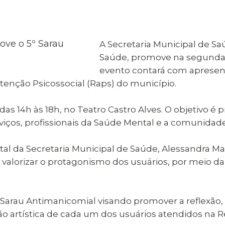
al de Araçatuba
Impressão da 2ª Via
IPTU D
Carnê de IPTU
Leis e Decretos
Obras 
Municipais
ia
A Secretaria Municipal de Sa
Sala do
Vacina
 Sepultados
Empreendedor
Saúde, promove na segunda-f
Vagas de Emprego
Vagas 
evento contará com apresent
tenção Psicossocial (Raps) do município.
a das 14h às 18h, no Teatro Castro Alves. O objetivo é
rviços, profissionais da Saúde Mental e a comunidad
l da Secretaria Municipal de Saúde, Alessandra Mar
é valorizar o protagonismo dos usuários, por meio da 
Sarau Antimanicomial visando promover a reflexão, a
o artística de cada um dos usuários atendidos na R