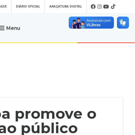
DADE
DIÁRIO OFICIAL
ARAÇATUBA DIGITAL
Menu
Atendimento
o que procura
Será um prazer atendê-lo
 um Pet
Telefone
: (18) 3607-6500
ses)
Endereço da Prefeitura de
Araçatuba
Rua Coelho Neto, 73, Vila São Paulo,
uba Digital
Araçatuba - SP, CEP: 16015-920
zar Guias de
Horário de Atendimento
:
as Atrasadas
O horário de atendimento ao
contribuinte é realizado de segunda a
ba promove o
sexta-feira das
8h30 até as 16h30
.
de Serviços
rsos
ao público
Ouvidoria
e-SIC
oads
Fale Conosco