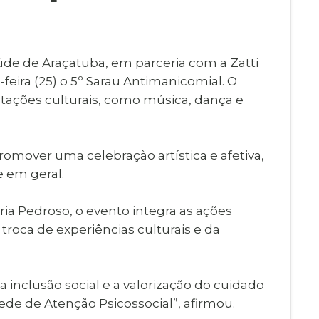
Imprensa
igital
Webmail
Paralisadas
úde de Araçatuba, em parceria com a Zatti
ção
eira (25) o 5º Sarau Antimanicomial. O
de Estágio
ações culturais, como música, dança e
 promover uma celebração artística e afetiva,
e em geral.
ia Pedroso, o evento integra as ações
troca de experiências culturais e da
 inclusão social e a valorização do cuidado
ede de Atenção Psicossocial”, afirmou.