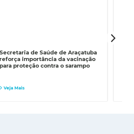
Secretaria de Saúde de Araçatuba
Sec
reforça importância da vacinação
tem
para proteção contra o sarampo
pne
que
Veja Mais
Vej