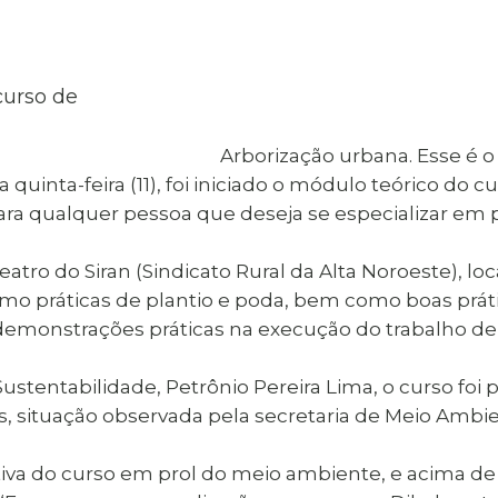
al de Araçatuba
Impressão da 2ª Via
IPTU D
Carnê de IPTU
Leis e Decretos
Obras 
Municipais
ia
Sala do
Vacina
 Sepultados
Empreendedor
Vagas de Emprego
Vagas 
Arborização urbana. Esse é 
uinta-feira (11), foi iniciado o módulo teórico do cu
a qualquer pessoa que deseja se especializar em pl
eatro do Siran (Sindicato Rural da Alta Noroeste), l
mo práticas de plantio e poda, bem como boas prá
 demonstrações práticas na execução do trabalho de
ustentabilidade, Petrônio Pereira Lima, o curso fo
s, situação observada pela secretaria de Meio Ambie
ativa do curso em prol do meio ambiente, e acima de