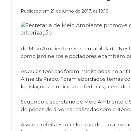
Museu Digit
UBS
Publicado em 21 de junho de 2017, às 18:19
Cemitérios
Obituário
Velório do D
Consulta de
de Meio Ambiente e Sustentabilidade. Nesta q
como jardineiros e podadores e também par
As aulas teóricas foram ministradas no anfit
Almeida Prado. Foram abordados temas co
legislações municipais e federais, além de
Segundo o secretário de Meio Ambiente e S
de podas de árvores realizadas sem critério
A vice-prefeita Edna Flor agradeceu a inici