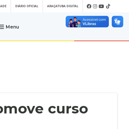
DADE
DIÁRIO OFICIAL
ARAÇATUBA DIGITAL
Menu
Atendimento
o que procura
Será um prazer atendê-lo
 um Pet
Telefone
: (18) 3607-6500
ses)
Endereço da Prefeitura de
Araçatuba
Rua Coelho Neto, 73, Vila São Paulo,
uba Digital
Araçatuba - SP, CEP: 16015-920
zar Guias de
Horário de Atendimento
:
as Atrasadas
O horário de atendimento ao
contribuinte é realizado de segunda a
romove curso
sexta-feira das
8h30 até as 16h30
.
de Serviços
rsos
Ouvidoria
e-SIC
oads
Fale Conosco