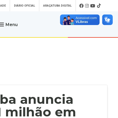
DADE
DIÁRIO OFICIAL
ARAÇATUBA DIGITAL
Menu
Atendimento
o que procura
Será um prazer atendê-lo
 um Pet
Telefone
: (18) 3607-6500
ses)
Endereço da Prefeitura de
Araçatuba
Rua Coelho Neto, 73, Vila São Paulo,
uba Digital
Araçatuba - SP, CEP: 16015-920
zar Guias de
Horário de Atendimento
:
as Atrasadas
O horário de atendimento ao
contribuinte é realizado de segunda a
uba anuncia
sexta-feira das
8h30 até as 16h30
.
de Serviços
rsos
1 milhão em
Ouvidoria
e-SIC
oads
Fale Conosco