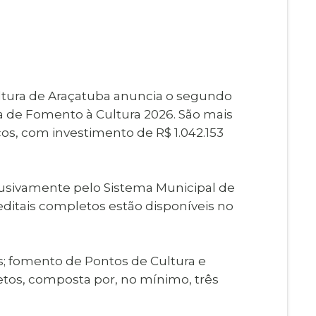
Imprensa
igital
Webmail
Paralisadas
ção
de Estágio
ultura de Araçatuba anuncia o segundo
a de Fomento à Cultura 2026. São mais
s, com investimento de R$ 1.042.153
clusivamente pelo Sistema Municipal de
editais completos estão disponíveis no
ais; fomento de Pontos de Cultura e
jetos, composta por, no mínimo, três