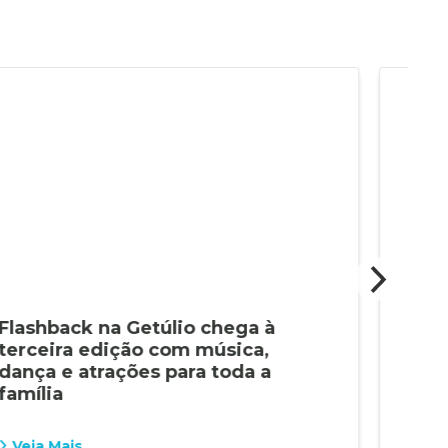
Flashback na Getúlio chega à
Pre
terceira edição com música,
inst
dança e atrações para toda a
téc
família
das
Veja Mais
Vej