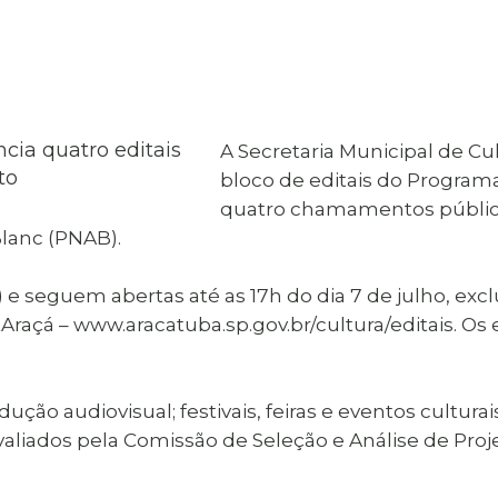
al de Araçatuba
Impressão da 2ª Via
IPTU D
Carnê de IPTU
Leis e Decretos
Obras 
Municipais
ia
Sala do
Vacina
 Sepultados
Empreendedor
Vagas de Emprego
Vagas 
A Secretaria Municipal de C
bloco de editais do Program
quatro chamamentos público
Blanc (PNAB).
 e seguem abertas até as 17h do dia 7 de julho, ex
açá – www.aracatuba.sp.gov.br/cultura/editais. Os 
dução audiovisual; festivais, feiras e eventos cultur
avaliados pela Comissão de Seleção e Análise de Pro