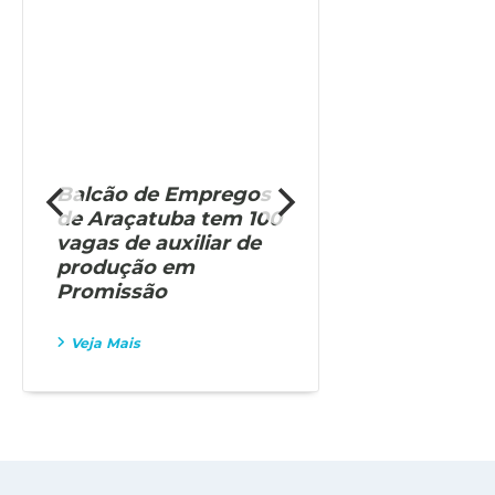
Balcão de Empregos
Construção 
de Araçatuba tem 100
oferece oit
vagas de auxiliar de
em process
produção em
no Balcão 
Promissão
Empregos
Veja Mais
Veja Mais