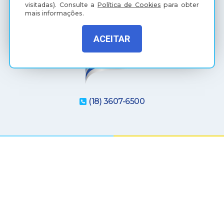
visitadas).
Consulte a
Política de Cookies
para obter
mais informações.
ACEITAR
(18) 3607-6500
Rua Coelho Neto, 73, Vila São Paulo, Araçatuba - SP, CEP:
16015-920
Política de Privacidade