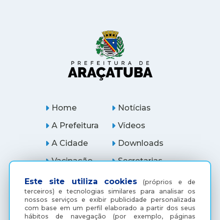
Home
Notícias
A Prefeitura
Vídeos
A Cidade
Downloads
Vacinação
Secretarias
Serviços
Ouvidoria
Este site utiliza cookies
(próprios e de
terceiros) e tecnologias similares para analisar os
Licitações
Araçatuba Digital
nossos serviços e exibir publicidade personalizada
com base em um perfil elaborado a partir dos seus
hábitos de navegação (por exemplo, páginas