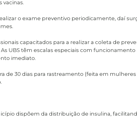
 vacinas.
alizar o exame preventivo periodicamente, daí surge
ames.
ionais capacitados para a realizar a coleta de prev
8h. As UBS têm escalas especiais com funcionamento
ento imediato.
 de 30 dias para rastreamento (feita em mulheres 
.
ípio dispõem da distribuição de insulina, facilita