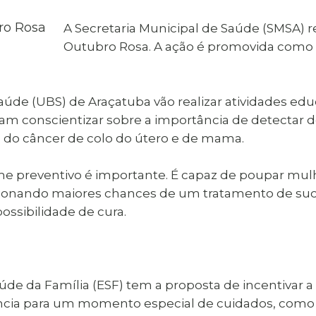
al de Araçatuba
Impressão da 2ª Via
IPTU D
Carnê de IPTU
A Secretaria Municipal de Saúde (SMSA) 
Leis e Decretos
Obras 
Outubro Rosa. A ação é promovida como 
Municipais
ia
Sala do
Vacina
 Sepultados
Empreendedor
Vagas de Emprego
Vagas 
úde (UBS) de Araçatuba vão realizar atividades edu
cam conscientizar sobre a importância de detecta
o do câncer de colo do útero e de mama.
e preventivo é importante. É capaz de poupar mulhe
rcionando maiores chances de um tratamento de s
ssibilidade de cura.
úde da Família (ESF) tem a proposta de incentivar 
ência para um momento especial de cuidados, como r