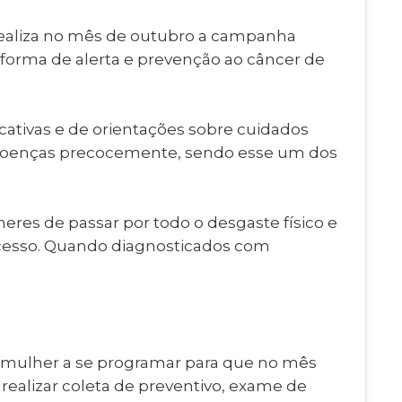
Imprensa
igital
realiza no mês de outubro a campanha
Webmail
Paralisadas
forma de alerta e prevenção ao câncer de
ção
de Estágio
cativas e de orientações sobre cuidados
r doenças precocemente, sendo esse um dos
res de passar por todo o desgaste físico e
ucesso. Quando diagnosticados com
a mulher a se programar para que no mês
ealizar coleta de preventivo, exame de