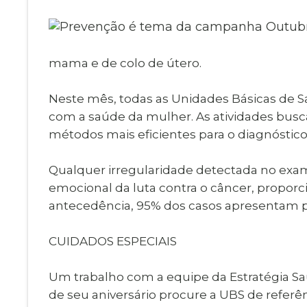
Museu Digit
UBS
Cemitérios
Obituário
Velório do D
mama e de colo de útero.
Consulta de
Neste mês, todas as Unidades Básicas de Sa
com a saúde da mulher. As atividades bus
métodos mais eficientes para o diagnóstic
Qualquer irregularidade detectada no exam
emocional da luta contra o câncer, propo
antecedência, 95% dos casos apresentam po
CUIDADOS ESPECIAIS
Um trabalho com a equipe da Estratégia Sa
de seu aniversário procure a UBS de refer