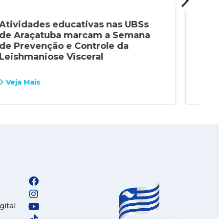
Atividades educativas nas UBSs
Cam
de Araçatuba marcam a Semana
men
de Prevenção e Controle da
Ara
Leishmaniose Visceral
Veja Mais
Vej
gital