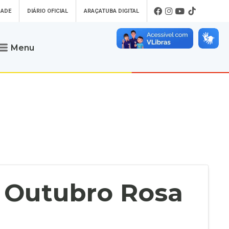
DADE
DIÁRIO OFICIAL
ARAÇATUBA DIGITAL
Menu
Atendimento
o que procura
Será um prazer atendê-lo
 um Pet
Telefone
: (18) 3607-6500
ses)
Endereço da Prefeitura de
Araçatuba
Rua Coelho Neto, 73, Vila São Paulo,
uba Digital
Araçatuba - SP, CEP: 16015-920
zar Guias de
Horário de Atendimento
:
as Atrasadas
O horário de atendimento ao
contribuinte é realizado de segunda a
 Outubro Rosa
sexta-feira das
8h30 até as 16h30
.
de Serviços
rsos
Ouvidoria
e-SIC
oads
Fale Conosco