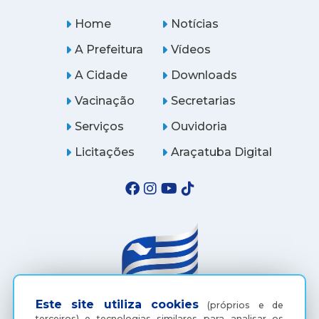
Home
Notícias
A Prefeitura
Vídeos
A Cidade
Downloads
Vacinação
Secretarias
Serviços
Ouvidoria
Licitações
Araçatuba Digital
Este site utiliza cookies
(próprios e de
terceiros) e tecnologias similares para analisar os