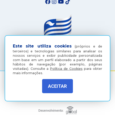
Este site utiliza cookies
(próprios e de
terceiros) e tecnologias similares para analisar os
(18) 3607-6500
nossos serviços e exibir publicidade personalizada
com base em um perfil elaborado a partir dos seus
hábitos de navegação (por exemplo, páginas
visitadas).
Consulte a
Política de Cookies
para obter
mais informações.
ACEITAR
Rua Coelho Neto, 73, Vila São Paulo, Araçatuba - SP, CEP:
16015-920
Política de Privacidade