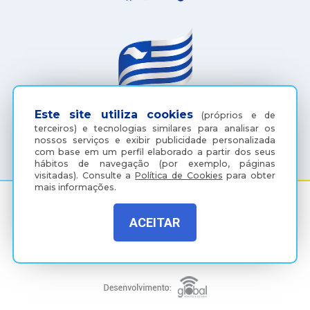
Este site utiliza cookies
(próprios e de
terceiros) e tecnologias similares para analisar os
(18) 3607-6500
nossos serviços e exibir publicidade personalizada
com base em um perfil elaborado a partir dos seus
hábitos de navegação (por exemplo, páginas
visitadas).
Consulte a
Política de Cookies
para obter
mais informações.
ACEITAR
Rua Coelho Neto, 73, Vila São Paulo, Araçatuba - SP, CEP:
16015-920
Política de Privacidade