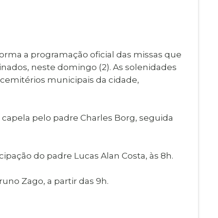
Imprensa
igital
Webmail
Paralisadas
ção
forma a programação oficial das missas que
de Estágio
inados, neste domingo (2). As solenidades
s cemitérios municipais da cidade,
a capela pelo padre Charles Borg, seguida
cipação do padre Lucas Alan Costa, às 8h.
no Zago, a partir das 9h.