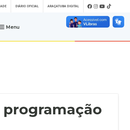
DADE
DIÁRIO OFICIAL
ARAÇATUBA DIGITAL
Menu
Atendimento
o que procura
Será um prazer atendê-lo
 um Pet
Telefone
: (18) 3607-6500
ses)
Endereço da Prefeitura de
Araçatuba
Rua Coelho Neto, 73, Vila São Paulo,
uba Digital
Araçatuba - SP, CEP: 16015-920
zar Guias de
Horário de Atendimento
:
as Atrasadas
O horário de atendimento ao
contribuinte é realizado de segunda a
a programação
sexta-feira das
8h30 até as 16h30
.
de Serviços
rsos
Ouvidoria
e-SIC
oads
Fale Conosco