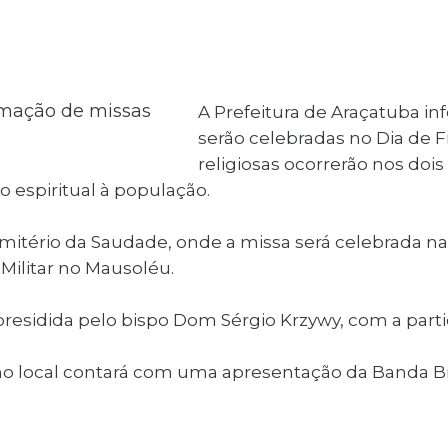
al de Araçatuba
Impressão da 2ª Via
IPTU D
Carnê de IPTU
Leis e Decretos
Obras 
Municipais
ia
Sala do
Vacina
 Sepultados
Empreendedor
A Prefeitura de Araçatuba in
Vagas de Emprego
Vagas 
serão celebradas no Dia de F
religiosas ocorrerão nos doi
espiritual à população.
Cemitério da Saudade, onde a missa será celebrada n
ilitar no Mausoléu.
presidida pelo bispo Dom Sérgio Krzywy, com a parti
 local contará com uma apresentação da Banda Bru