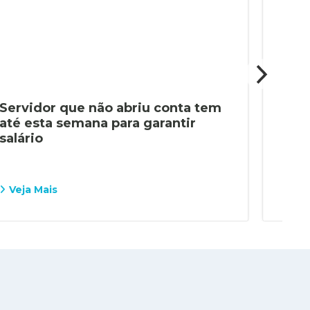
Servidor que não abriu conta tem
Últ
até esta semana para garantir
esta
salário
ban
Veja Mais
Vej