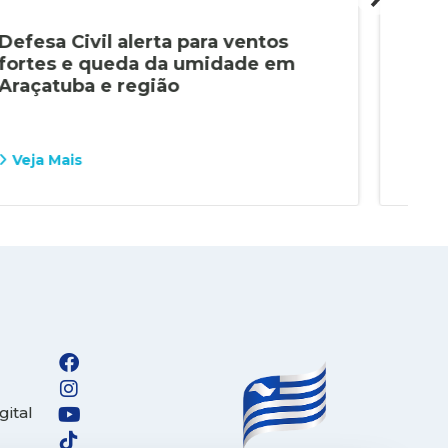
Defesa Civil alerta para ventos
GEP
fortes e queda da umidade em
já 
Araçatuba e região
Ara
Veja Mais
Vej
gital