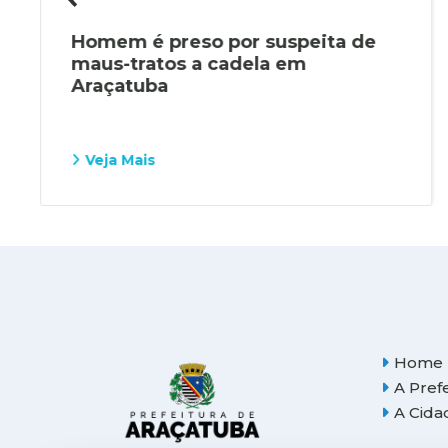
Homem é preso por suspeita de
maus-tratos a cadela em
Araçatuba
Veja Mais
Home
A Pref
A Cida