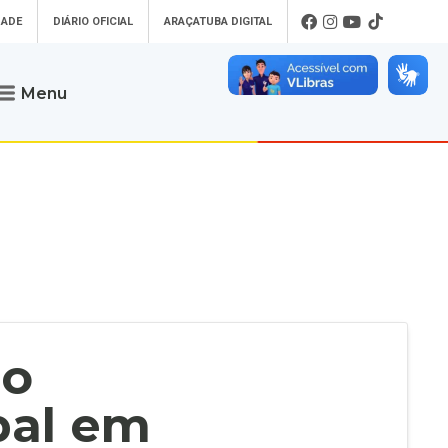
DADE
DIÁRIO OFICIAL
ARAÇATUBA DIGITAL
Menu
Atendimento
o que procura
Será um prazer atendê-lo
 um Pet
Telefone
: (18) 3607-6500
ses)
Endereço da Prefeitura de
Araçatuba
Rua Coelho Neto, 73, Vila São Paulo,
uba Digital
Araçatuba - SP, CEP: 16015-920
zar Guias de
Horário de Atendimento
:
as Atrasadas
O horário de atendimento ao
contribuinte é realizado de segunda a
co
sexta-feira das
8h30 até as 16h30
.
de Serviços
rsos
pal em
Ouvidoria
e-SIC
oads
Fale Conosco