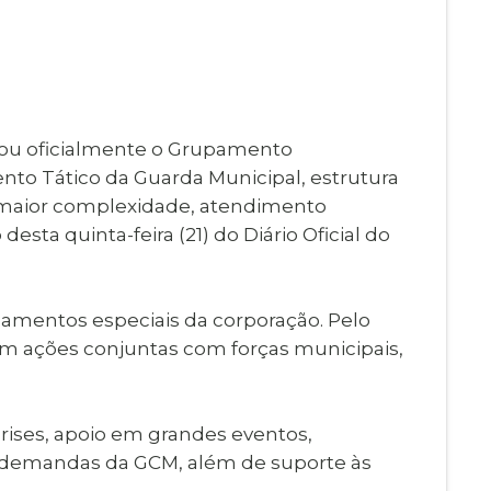
Imprensa
igital
Webmail
Paralisadas
ção
de Estágio
riou oficialmente o Grupamento
nto Tático da Guarda Municipal, estrutura
e maior complexidade, atendimento
ta quinta-feira (21) do Diário Oficial do
pamentos especiais da corporação. Pelo
 em ações conjuntas com forças municipais,
crises, apoio em grandes eventos,
is demandas da GCM, além de suporte às