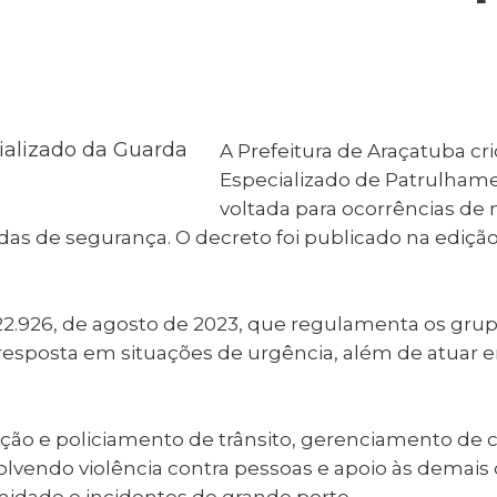
al de Araçatuba
Impressão da 2ª Via
IPTU D
Carnê de IPTU
Leis e Decretos
Obras 
Municipais
ia
Sala do
Vacina
 Sepultados
Empreendedor
Vagas de Emprego
Vagas 
A Prefeitura de Araçatuba c
Especializado de Patrulhame
voltada para ocorrências d
 de segurança. O decreto foi publicado na edição des
 22.926, de agosto de 2023, que regulamenta os gru
 resposta em situações de urgência, além de atuar
ização e policiamento de trânsito, gerenciamento de 
volvendo violência contra pessoas e apoio às dema
midade e incidentes de grande porte.