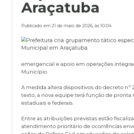
Museu Digit
Araçatuba
UBS
Cemitérios
Obituário
Velório do D
Publicado em 21 de maio de 2026, às 10:04
Consulta de
emergencial e apoio em operações integradas
Município.
A medida altera dispositivos do decreto nº
texto, a nova equipe terá função de pronta
estaduais e federais.
Entre as atribuições previstas estão fiscal
atendimento prioritário de ocorrências en
ações da Defesa Civil em situações de cala