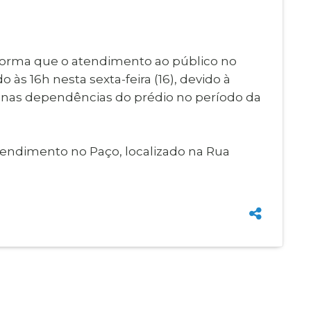
Imprensa
igital
Webmail
Paralisadas
nforma que o atendimento ao público no
ção
 às 16h nesta sexta-feira (16), devido à
de Estágio
o nas dependências do prédio no período da
endimento no Paço, localizado na Rua