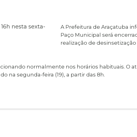
al de Araçatuba
Impressão da 2ª Via
IPTU D
Carnê de IPTU
Leis e Decretos
Obras 
Municipais
ia
A Prefeitura de Araçatuba i
Sala do
Vacina
 Sepultados
Empreendedor
Paço Municipal será encerrado
Vagas de Emprego
Vagas 
realização de desinsetizaçã
cionando normalmente nos horários habituais. O at
o na segunda-feira (19), a partir das 8h.