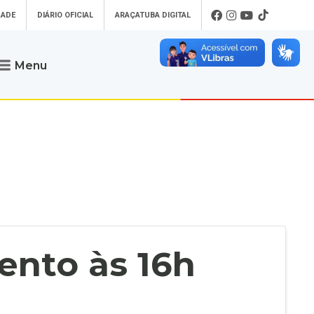
DADE
DIÁRIO OFICIAL
ARAÇATUBA DIGITAL
Menu
Atendimento
o que procura
Será um prazer atendê-lo
 um Pet
Telefone
: (18) 3607-6500
ses)
Endereço da Prefeitura de
Araçatuba
Rua Coelho Neto, 73, Vila São Paulo,
uba Digital
Araçatuba - SP, CEP: 16015-920
zar Guias de
Horário de Atendimento
:
as Atrasadas
O horário de atendimento ao
contribuinte é realizado de segunda a
ento às 16h
sexta-feira das
8h30 até as 16h30
.
de Serviços
rsos
Ouvidoria
e-SIC
oads
Fale Conosco