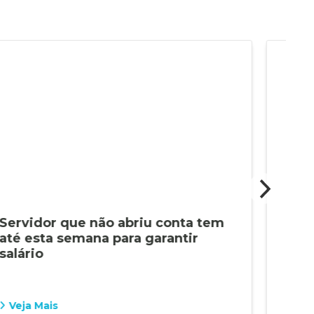
Servidor que não abriu conta tem
Últ
até esta semana para garantir
esta
salário
ban
Veja Mais
Vej