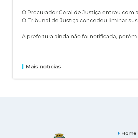
Museu Digit
UBS
O Procurador Geral de Justiça entrou com aç
Cemitérios
Obituário
O Tribunal de Justiça concedeu liminar sus
Velório do D
Consulta de
A prefeitura ainda não foi notificada, poré
Mais notícias
Home