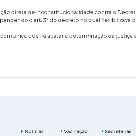
al de Araçatuba
Impressão da 2ª Via
IPTU D
Carnê de IPTU
ão direta de inconstitucionalidade contra o Decreto 
Leis e Decretos
Obras 
pendendo o art. 3º do decreto no qual flexibilizava
Municipais
ia
Sala do
Vacina
 Sepultados
Empreendedor
m comunica que irá acatar a determinação da justiça e
Vagas de Emprego
Vagas 
Notícias
Vacinação
Secretarias