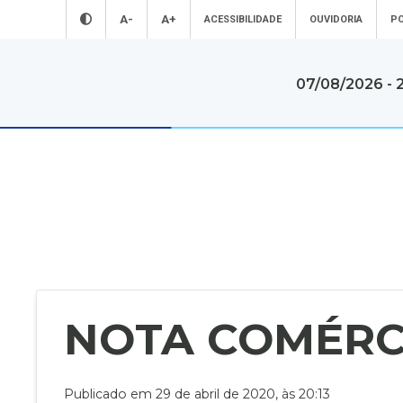
A-
A+
ACESSIBILIDADE
OUVIDORIA
PO
07/08/2026 - 
A Prefeitura
Servi
A Prefeitura d
Conheça mais sobre a nossa prefeitura
diversos servi
gratuitos
A Prefeitura
Secretarias
Para o Cida
Estatutos
Notícias
Para o Serv
Transparência
Primeira Infância
Para as Em
Vídeos
Acesso à
Informação
VAF | ICMS (
Agenda
Licitações
Conhe
NOTA COMÉRC
Avisos Públicos
Conselhos
Conheça mais
Merenda Escolar
Sustentabilidade
Araçatuba
Boletins
Saúde
A Cidade
Epidemiológicos
Turismo
Publicado em 29 de abril de 2020, às 20:13