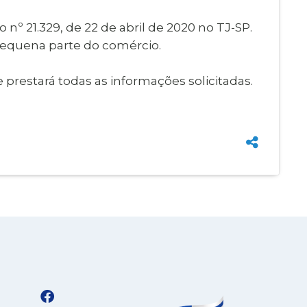
Imprensa
igital
nº 21.329, de 22 de abril de 2020 no TJ-SP.
Webmail
Paralisadas
 pequena parte do comércio.
ção
 prestará todas as informações solicitadas.
de Estágio