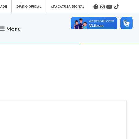
DADE
DIÁRIO OFICIAL
ARAÇATUBA DIGITAL
Menu
Atendimento
o que procura
Será um prazer atendê-lo
 um Pet
Telefone
: (18) 3607-6500
ses)
Endereço da Prefeitura de
Araçatuba
Rua Coelho Neto, 73, Vila São Paulo,
uba Digital
Araçatuba - SP, CEP: 16015-920
zar Guias de
Horário de Atendimento
:
as Atrasadas
O horário de atendimento ao
contribuinte é realizado de segunda a
sexta-feira das
8h30 até as 16h30
.
de Serviços
rsos
Ouvidoria
e-SIC
oads
Fale Conosco