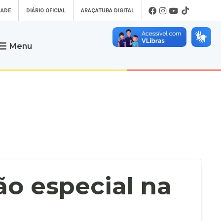
DADE
DIÁRIO OFICIAL
ARAÇATUBA DIGITAL
Menu
Atendimento
o que procura
Será um prazer atendê-lo
 um Pet
Telefone
: (18) 3607-6500
ses)
Endereço da Prefeitura de
Araçatuba
Rua Coelho Neto, 73, Vila São Paulo,
uba Digital
Araçatuba - SP, CEP: 16015-920
zar Guias de
Horário de Atendimento
:
as Atrasadas
O horário de atendimento ao
contribuinte é realizado de segunda a
o especial na
sexta-feira das
8h30 até as 16h30
.
de Serviços
rsos
Ouvidoria
e-SIC
oads
Fale Conosco