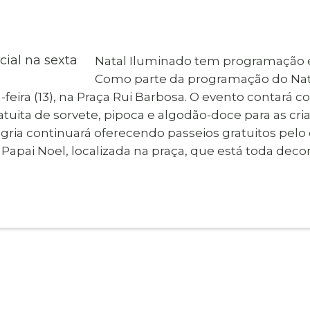
al de Araçatuba
Impressão da 2ª Via
IPTU D
Carnê de IPTU
Leis e Decretos
Obras 
Municipais
ia
Natal Iluminado tem programação e
Sala do
Vacina
 Sepultados
Empreendedor
Como parte da programação do Nata
Vagas de Emprego
Vagas 
a-feira (13), na Praça Rui Barbosa. O evento contar
atuita de sorvete, pipoca e algodão-doce para as cri
gria continuará oferecendo passeios gratuitos pelo 
o Papai Noel, localizada na praça, que está toda deco