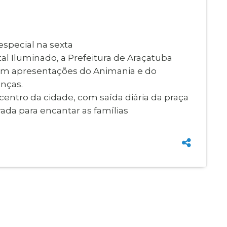
Imprensa
igital
Webmail
Paralisadas
special na sexta
ção
l Iluminado, a Prefeitura de Araçatuba
de Estágio
á com apresentações do Animania e do
anças.
centro da cidade, com saída diária da praça
rada para encantar as famílias