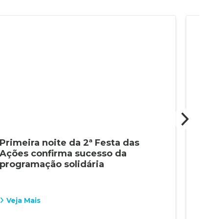
Primeira noite da 2ª Festa das
2ª 
Ações confirma sucesso da
sol
programação solidária
sáb
Veja Mais
Vej