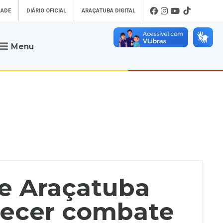
DADE
DIÁRIO OFICIAL
ARAÇATUBA DIGITAL
Menu
Atendimento
o que procura
Será um prazer atendê-lo
 um Pet
Telefone
: (18) 3607-6500
ses)
Endereço da Prefeitura de
Araçatuba
Rua Coelho Neto, 73, Vila São Paulo,
uba Digital
Araçatuba - SP, CEP: 16015-920
zar Guias de
Horário de Atendimento
:
as Atrasadas
O horário de atendimento ao
contribuinte é realizado de segunda a
de Araçatuba
sexta-feira das
8h30 até as 16h30
.
de Serviços
rsos
lecer combate
Ouvidoria
e-SIC
oads
Fale Conosco