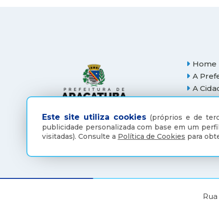
Home
A Pref
A Cida
Este site utiliza cookies
(próprios e de terc
publicidade personalizada com base em um perfil
visitadas).
Consulte a
Política de Cookies
para obte
Rua 