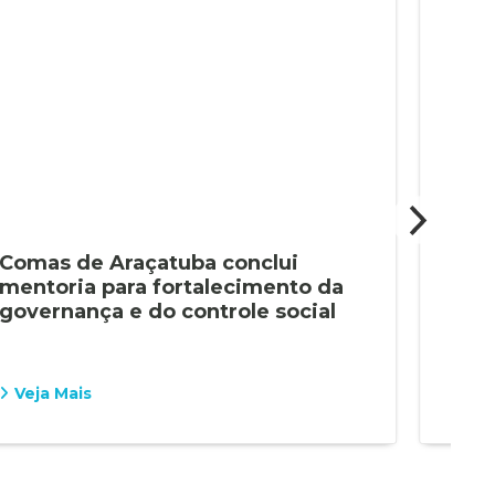
Comas de Araçatuba conclui
Ara
mentoria para fortalecimento da
a p
governança e do controle social
sub
fam
Veja Mais
Vej