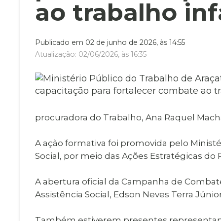
Museu Digit
ao trabalho inf
UBS
Cemitérios
Obituário
Velório do D
Publicado em 02 de junho de 2026, às 14:55
Consulta de
Atualização: 02/06/2026, às 16:35
procuradora do Trabalho, Ana Raquel Mac
A ação formativa foi promovida pelo Minist
Social, por meio das Ações Estratégicas do 
A abertura oficial da Campanha de Combate a
Assistência Social, Edson Neves Terra Júnio
Também estiverem presentes representantes