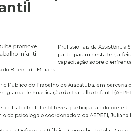
al de Araçatuba
antil
Impressão da 2ª Via
IPTU D
Carnê de IPTU
Leis e Decretos
Obras 
Municipais
ia
Sala do
Vacina
 Sepultados
Empreendedor
Vagas de Emprego
Vagas 
Profissionais da Assistência
participaram nesta terça-feira
capacitação sobre o enfrenta
hado Bueno de Moraes.
ério Público do Trabalho de Araçatuba, em parceria 
Programa de Erradicação do Trabalho Infantil (AEPET
o Trabalho Infantil teve a participação do prefeito
r; e da psicóloga e coordenadora da AEPETI, Juliana
 da Defensoria Pública, Conselho Tutelar, Conselh