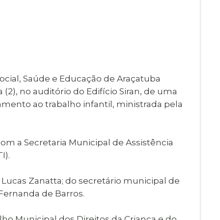
Imprensa
igital
Webmail
Paralisadas
ção
de Estágio
 Social, Saúde e Educação de Araçatuba
 (2), no auditório do Edifício Siran, de uma
mento ao trabalho infantil, ministrada pela
com a Secretaria Municipal de Assistência
I).
 Lucas Zanatta; do secretário municipal de
 Fernanda de Barros.
o Municipal dos Direitos da Criança e do