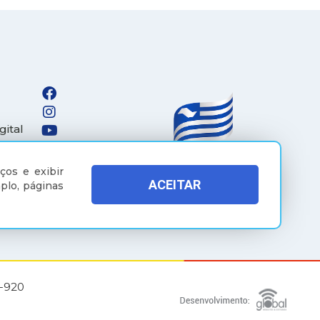
gital
ços e exibir
ACEITAR
plo, páginas
5-920