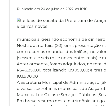
Museu Digit
UBS
Publicado em 20 de julho de 2022, às 16:16
Cemitérios
Obituário
Velório do D
Consulta de
municipais, gerando economia de dinheiro 
Nesta quarta-feira (20), em apresentação 
com recursos oriundos dos leilões, no valor 
(sessenta e seis mil e novecentos reais) e q
Anteriormente, foram adquiridos, no total de
R$46.350,00, totalizando 139.050,00; e três 
183.900,00.
A Secretaria Municipal de Administração (S
diversas secretarias municipais de Araçat
Municipal de Obras e Serviços Públicos (Sosp
Em breve resumo deste patrimônio antigo e 