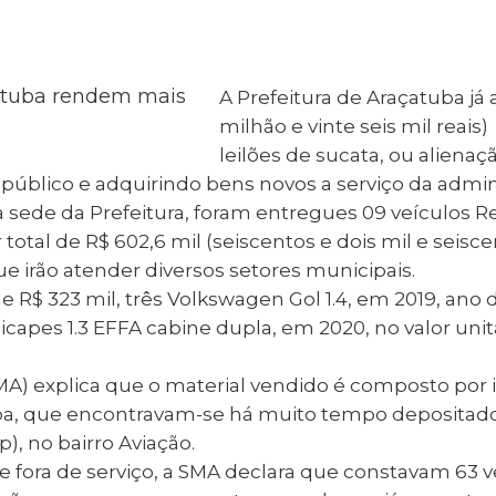
al de Araçatuba
Impressão da 2ª Via
IPTU D
Carnê de IPTU
Leis e Decretos
Obras 
Municipais
ia
A Prefeitura de Araçatuba já
Sala do
Vacina
 Sepultados
Empreendedor
milhão e vinte seis mil reais
Vagas de Emprego
Vagas 
leilões de sucata, ou alienaçã
público e adquirindo bens novos a serviço da admin
na sede da Prefeitura, foram entregues 09 veículo
total de R$ 602,6 mil (seiscentos e dois mil e seiscen
ue irão atender diversos setores municipais.
 R$ 323 mil, três Volkswagen Gol 1.4, em 2019, ano do
picapes 1.3 EFFA cabine dupla, em 2020, no valor unit
MA) explica que o material vendido é composto por i
uba, que encontravam-se há muito tempo depositado
), no bairro Aviação.
fora de serviço, a SMA declara que constavam 63 ve