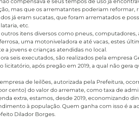
á não compensava e seus tempos de uso já encontra
ção, mas que os arrematantes poderiam reformar, rec
ados já eram sucatas, que foram arrematados e poss
ataria, etc.
utros itens diversos como pneus, computadores, ap
 ferrosa, uma motoniveladora e até vacas, estes úl
e a jovens e crianças atendidas no local.
gora seis executados, são realizados pela empresa G
 licitatório, após pregão em 2019, a qual não gera 
mpresa de leilões, autorizada pela Prefeitura, oco
 por cento) do valor do arremate, como taxa de adm
renda extra, estamos, desde 2019, economizando di
ndimento à população. Quem ganha com isso é a adm
feito Dilador Borges.