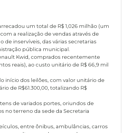
Imprensa
igital
Webmail
Paralisadas
 arrecadou um total de R$ 1,026 milhão (um
ção
) com a realização de vendas através de
de Estágio
o de inservíveis, das várias secretarias
istração pública municipal.
s Renault Kwid, comprados recentemente
tos reais), ao custo unitário de R$ 66,9 mil
 início dos leilões, com valor unitário de
ário de R$61.300,00, totalizando R$
tens de variados portes, oriundos de
s no terreno da sede da Secretaria
ículos, entre ônibus, ambulâncias, carros