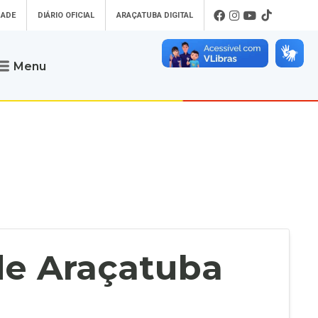
DADE
DIÁRIO OFICIAL
ARAÇATUBA DIGITAL
Menu
Atendimento
o que procura
Será um prazer atendê-lo
 um Pet
Telefone
: (18) 3607-6500
ses)
Endereço da Prefeitura de
Araçatuba
Rua Coelho Neto, 73, Vila São Paulo,
uba Digital
Araçatuba - SP, CEP: 16015-920
zar Guias de
Horário de Atendimento
:
as Atrasadas
O horário de atendimento ao
contribuinte é realizado de segunda a
 de Araçatuba
sexta-feira das
8h30 até as 16h30
.
de Serviços
rsos
Ouvidoria
e-SIC
oads
Fale Conosco