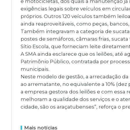
e motocicletas, dos quais a manutenção j
exigências legais sobre veículos em circula
próprios. Outros 120 veículos também leilo
ainda reaproveitáveis, como peças, bancos, l
Também integravam a categoria de sucata o
postes de semáforos, câmaras frias, sucata
Sítio Escola, que forneciam leite diretament
A SMA ainda esclarece que os leilões, até a
Patrimônio Público, contratada por processo
municipais.
Neste modelo de gestão, a arrecadação da e
ao arrematante, no equivalente a 10% (dez
a empresa gestora dos leilões e com essa 
melhoram a qualidade dos serviços e o ate
cidade, são os araçatubenses”, reforça o pre
Mais notícias