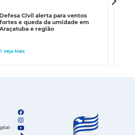
Defesa Civil alerta para ventos
GEP
fortes e queda da umidade em
já 
Araçatuba e região
Ara
Veja Mais
Vej
gital