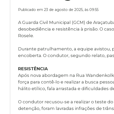
Museu Digit
UBS
Publicado em 23 de agosto de 2025, às 09:55
Cemitérios
Obituário
Velório do D
A Guarda Civil Municipal (GCM) de Araçat
Consulta de
desobediência e resistência à prisão. O ca
Rosele.
Durante patrulhamento, a equipe avistou, 
encoberta. O condutor, segundo relato, pass
RESISTÊNCIA
Após nova abordagem na Rua Wandenkolk, o
força para contê-lo e realizar a busca pes
hálito etílico, fala arrastada e dificuldades d
O condutor recusou-se a realizar o teste d
detenção, foram lavradas infrações de trâns