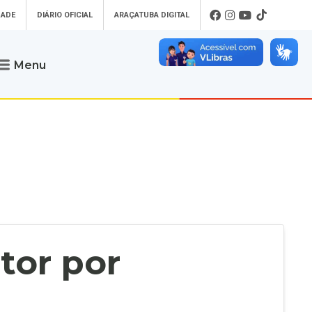
DADE
DIÁRIO OFICIAL
ARAÇATUBA DIGITAL
Menu
Atendimento
o que procura
Será um prazer atendê-lo
 um Pet
Telefone
: (18) 3607-6500
ses)
Endereço da Prefeitura de
Araçatuba
Rua Coelho Neto, 73, Vila São Paulo,
uba Digital
Araçatuba - SP, CEP: 16015-920
zar Guias de
Horário de Atendimento
:
as Atrasadas
O horário de atendimento ao
contribuinte é realizado de segunda a
tor por
sexta-feira das
8h30 até as 16h30
.
de Serviços
rsos
Ouvidoria
e-SIC
oads
Fale Conosco