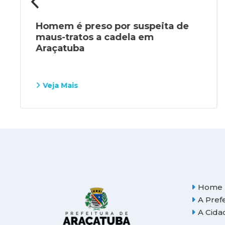
Homem é preso por suspeita de
maus-tratos a cadela em
Araçatuba
Veja Mais
Home
A Pref
A Cida