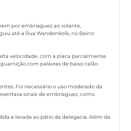
Imprensa
igital
Webmail
Paralisadas
mem por embriaguez ao volante,
ção
eguiu até a Rua Wandenkolk, no Bairro
de Estágio
alta velocidade, com a placa parcialmente
 guarnição com palavras de baixo calão.
ntes. Foi necessário o uso moderado da
apresentava sinais de embriaguez, como
ida e levada ao pátio da delegacia. Além da