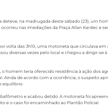
al de Araçatuba
Impressão da 2ª Via
IPTU D
Carnê de IPTU
Leis e Decretos
Obras 
Municipais
ia
uba deteve, na madrugada deste sábado (23), um ho
Sala do
Vacina
 Sepultados
Empreendedor
so ocorreu nas imediações da Praça Allan Kardec e s
Vagas de Emprego
Vagas 
por volta das 3h10, uma motoneta que circulava em 
ou diversas vezes pelo local e chegou a dirigir-se à
 homem teria oferecido resistência à ação dos age
soal. Ainda de acordo com a ocorrência, o suspeito 
e equilíbrio.
o bafômetro e acabou detido. A motoneta foi apreend
ito e o caso foi encaminhado ao Plantão Policial.