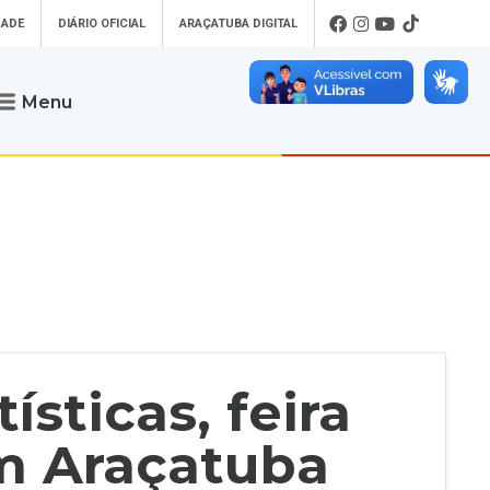
DADE
DIÁRIO OFICIAL
ARAÇATUBA DIGITAL
Menu
Atendimento
o que procura
Será um prazer atendê-lo
 um Pet
Telefone
: (18) 3607-6500
ses)
Endereço da Prefeitura de
Araçatuba
Rua Coelho Neto, 73, Vila São Paulo,
uba Digital
Araçatuba - SP, CEP: 16015-920
zar Guias de
Horário de Atendimento
:
as Atrasadas
O horário de atendimento ao
contribuinte é realizado de segunda a
ísticas, feira
sexta-feira das
8h30 até as 16h30
.
de Serviços
rsos
em Araçatuba
Ouvidoria
e-SIC
oads
Fale Conosco