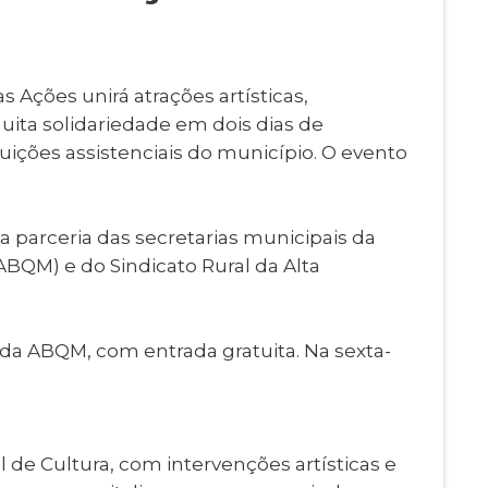
Imprensa
igital
Webmail
Paralisadas
s Ações unirá atrações artísticas,
ção
uita solidariedade em dois dias de
de Estágio
tuições assistenciais do município. O evento
a parceria das secretarias municipais da
ABQM) e do Sindicato Rural da Alta
 da ABQM, com entrada gratuita. Na sexta-
 de Cultura, com intervenções artísticas e