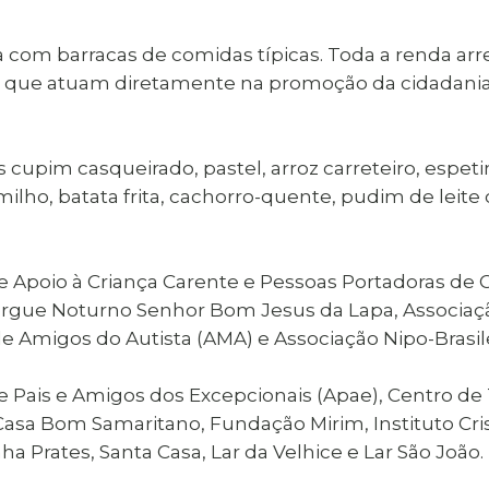
ta com barracas de comidas típicas. Toda a renda arr
ões, que atuam diretamente na promoção da cidadan
 cupim casqueirado, pastel, arroz carreteiro, espeti
milho, batata frita, cachorro-quente, pudim de leite
 de Apoio à Criança Carente e Pessoas Portadoras de
ergue Noturno Senhor Bom Jesus da Lapa, Associaç
e Amigos do Autista (AMA) e Associação Nipo-Brasile
ais e Amigos dos Excepcionais (Apae), Centro de Tr
 Casa Bom Samaritano, Fundação Mirim, Instituto Cri
ha Prates, Santa Casa, Lar da Velhice e Lar São João.