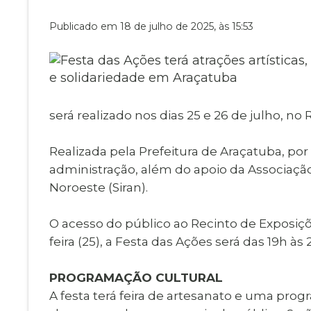
Museu Digit
UBS
Publicado em 18 de julho de 2025, às 15:53
Cemitérios
Obituário
Velório do D
Consulta de
será realizado nos dias 25 e 26 de julho, n
Realizada pela Prefeitura de Araçatuba, por
administração, além do apoio da Associação 
Noroeste (Siran).
O acesso do público ao Recinto de Exposiçõ
feira (25), a Festa das Ações será das 19h às
PROGRAMAÇÃO CULTURAL
A festa terá feira de artesanato e uma prog