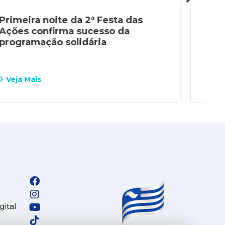
Primeira noite da 2ª Festa das
2ª 
Ações confirma sucesso da
sol
programação solidária
sáb
Veja Mais
Vej
gital