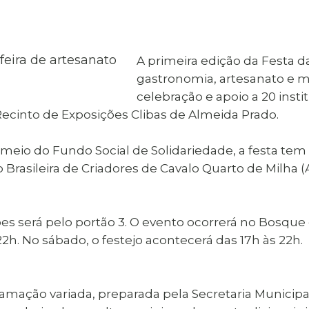
al de Araçatuba
Impressão da 2ª Via
IPTU D
Carnê de IPTU
Leis e Decretos
Obras 
Municipais
ia
A primeira edição da Festa da
Sala do
Vacina
 Sepultados
Empreendedor
gastronomia, artesanato e m
Vagas de Emprego
Vagas 
celebração e apoio a 20 insti
o Recinto de Exposições Clibas de Almeida Prado.
 meio do Fundo Social de Solidariedade, a festa tem 
Brasileira de Criadores de Cavalo Quarto de Milha (
es será pelo portão 3. O evento ocorrerá no Bosque
 22h. No sábado, o festejo acontecerá das 17h às 22h.
ramação variada, preparada pela Secretaria Municipal