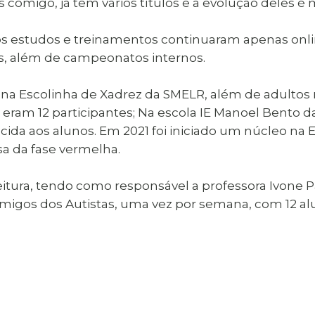
comigo, já têm vários títulos e a evolução deles é mu
 os estudos e treinamentos continuaram apenas on
, além de campeonatos internos.
s na Escolinha de Xadrez da SMELR, além de adultos
s, eram 12 participantes; Na escola IE Manoel Bento
cida aos alunos. Em 2021 foi iniciado um núcleo na
a da fase vermelha.
tura, tendo como responsável a professora Ivone Pau
Amigos dos Autistas, uma vez por semana, com 12 al