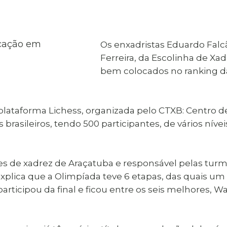
al de Araçatuba
Impressão da 2ª Via
IPTU D
Carnê de IPTU
Leis e Decretos
Obras 
Municipais
ia
Os enxadristas Eduardo Falcã
Sala do
Vacina
 Sepultados
Empreendedor
Ferreira, da Escolinha de Xa
Vagas de Emprego
Vagas 
bem colocados no ranking d
a plataforma Lichess, organizada pelo CTXB: Centro d
 brasileiros, tendo 500 participantes, de vários nív
es de xadrez de Araçatuba e responsável pelas turm
 explica que a Olimpíada teve 6 etapas, das quais 
rticipou da final e ficou entre os seis melhores, W