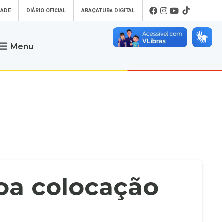
DADE
DIÁRIO OFICIAL
ARAÇATUBA DIGITAL
Menu
Atendimento
o que procura
Será um prazer atendê-lo
 um Pet
Telefone
: (18) 3607-6500
ses)
Endereço da Prefeitura de
Araçatuba
Rua Coelho Neto, 73, Vila São Paulo,
uba Digital
Araçatuba - SP, CEP: 16015-920
zar Guias de
Horário de Atendimento
:
as Atrasadas
O horário de atendimento ao
contribuinte é realizado de segunda a
oa colocação
sexta-feira das
8h30 até as 16h30
.
de Serviços
rsos
Ouvidoria
e-SIC
oads
Fale Conosco