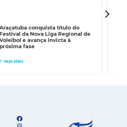
Araçatuba conquista título do
Alu
Festival da Nova Liga Regional de
con
Voleibol e avança invicta à
Pau
próxima fase
Veja Mais
Vej