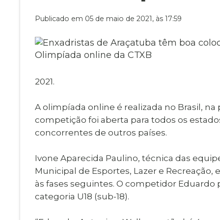
Museu Digit
UBS
Publicado em 05 de maio de 2021, às 17:59
Cemitérios
Obituário
Velório do D
Consulta de
2021.
A olimpíada online é realizada no Brasil, n
competição foi aberta para todos os estados
concorrentes de outros países.
Ivone Aparecida Paulino, técnica das equip
Municipal de Esportes, Lazer e Recreação,
às fases seguintes. O competidor Eduardo pa
categoria U18 (sub-18).