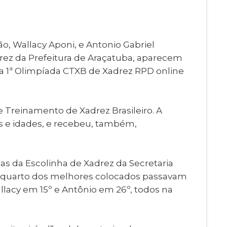
Imprensa
igital
Webmail
Paralisadas
o, Wallacy Aponi, e Antonio Gabriel
ção
drez da Prefeitura de Araçatuba, aparecem
de Estágio
a 1ª Olimpíada CTXB de Xadrez RPD online
e Treinamento de Xadrez Brasileiro. A
eis e idades, e recebeu, também,
as da Escolinha de Xadrez da Secretaria
um quarto dos melhores colocados passavam
allacy em 15º e Antônio em 26º, todos na