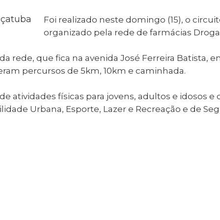
al de Araçatuba
Impressão da 2ª Via
IPTU D
Carnê de IPTU
Foi realizado neste domingo (15), o circu
Leis e Decretos
Obras 
organizado pela rede de farmácias Drog
Municipais
ia
Sala do
Vacina
 Sepultados
Empreendedor
 da rede, que fica na avenida José Ferreira Batista,
Vagas de Emprego
Vagas 
izeram percursos de 5km, 10km e caminhada.
de atividades físicas para jovens, adultos e idosos 
lidade Urbana, Esporte, Lazer e Recreação e de Seg