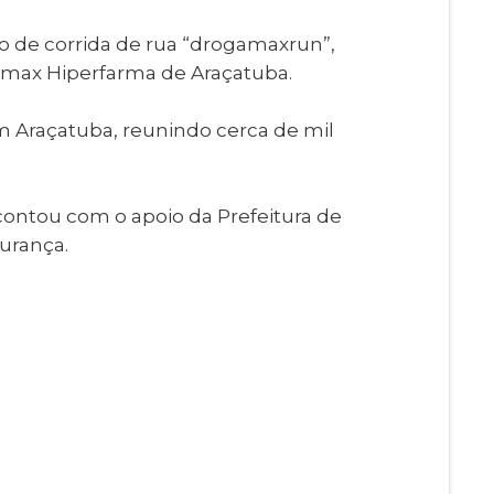
Imprensa
igital
ito de corrida de rua “drogamaxrun”,
Webmail
Paralisadas
amax Hiperfarma de Araçatuba.
ção
 em Araçatuba, reunindo cerca de mil
de Estágio
e contou com o apoio da Prefeitura de
urança.