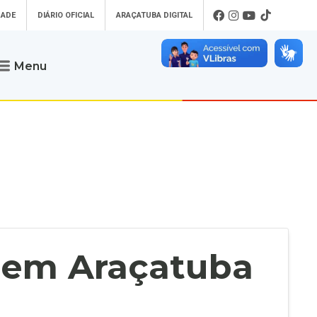
DADE
DIÁRIO OFICIAL
ARAÇATUBA DIGITAL
Menu
Atendimento
o que procura
Será um prazer atendê-lo
 um Pet
Telefone
: (18) 3607-6500
ses)
Endereço da Prefeitura de
Araçatuba
Rua Coelho Neto, 73, Vila São Paulo,
uba Digital
Araçatuba - SP, CEP: 16015-920
zar Guias de
Horário de Atendimento
:
as Atrasadas
O horário de atendimento ao
contribuinte é realizado de segunda a
a em Araçatuba
sexta-feira das
8h30 até as 16h30
.
de Serviços
rsos
Ouvidoria
e-SIC
oads
Fale Conosco