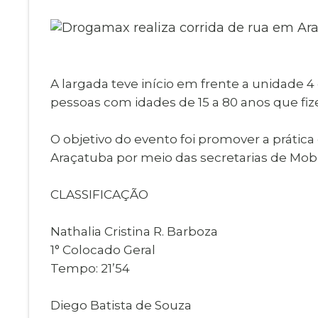
Museu Digit
UBS
Cemitérios
Obituário
Velório do D
Consulta de
A largada teve início em frente a unidade 4
pessoas com idades de 15 a 80 anos que f
O objetivo do evento foi promover a prática 
Araçatuba por meio das secretarias de Mobi
CLASSIFICAÇÃO
Nathalia Cristina R. Barboza
1° Colocado Geral
Tempo: 21’54
Diego Batista de Souza