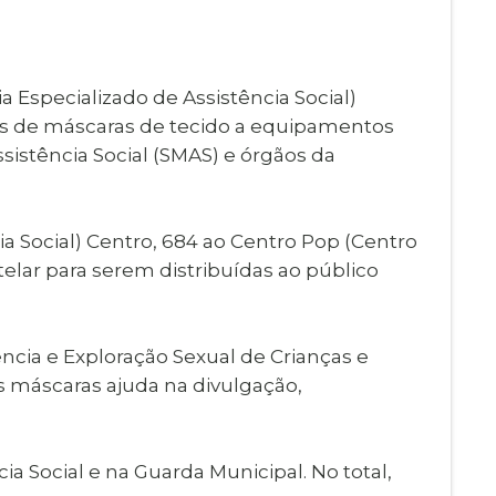
Imprensa
igital
Webmail
Paralisadas
a Especializado de Assistência Social)
ção
as de máscaras de tecido a equipamentos
de Estágio
ssistência Social (SMAS) e órgãos da
ia Social) Centro, 684 ao Centro Pop (Centro
elar para serem distribuídas ao público
cia e Exploração Sexual de Crianças e
as máscaras ajuda na divulgação,
 Social e na Guarda Municipal. No total,