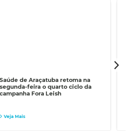
Saúde de Araçatuba retoma na
Ati
segunda-feira o quarto ciclo da
de 
campanha Fora Leish
de 
Lei
Veja Mais
Vej