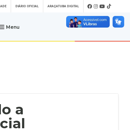
DADE
DIÁRIO OFICIAL
ARAÇATUBA DIGITAL
Menu
Atendimento
o que procura
Será um prazer atendê-lo
 um Pet
Telefone
: (18) 3607-6500
ses)
Endereço da Prefeitura de
Araçatuba
Rua Coelho Neto, 73, Vila São Paulo,
uba Digital
Araçatuba - SP, CEP: 16015-920
zar Guias de
Horário de Atendimento
:
as Atrasadas
O horário de atendimento ao
contribuinte é realizado de segunda a
do a
sexta-feira das
8h30 até as 16h30
.
de Serviços
rsos
cial
Ouvidoria
e-SIC
oads
Fale Conosco