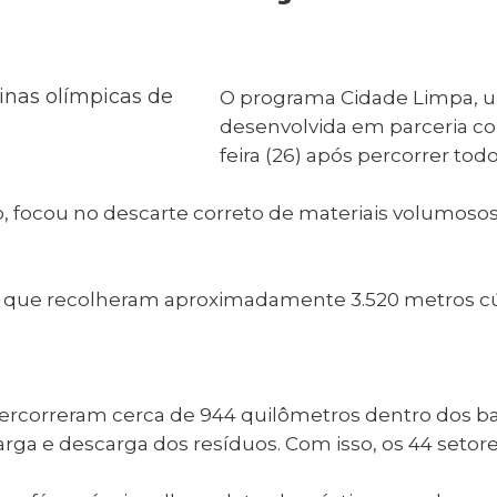
al de Araçatuba
Impressão da 2ª Via
IPTU D
Carnê de IPTU
Leis e Decretos
Obras 
Municipais
ia
O programa Cidade Limpa, uma
Sala do
Vacina
 Sepultados
Empreendedor
desenvolvida em parceria co
Vagas de Emprego
Vagas 
feira (26) após percorrer tod
, focou no descarte correto de materiais volumosos
, que recolheram aproximadamente 3.520 metros cúb
rcorreram cerca de 944 quilômetros dentro dos ba
rga e descarga dos resíduos. Com isso, os 44 setor