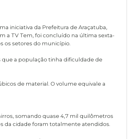
Imprensa
igital
Webmail
Paralisadas
 iniciativa da Prefeitura de Araçatuba,
ção
m a TV Tem, foi concluído na última sexta-
de Estágio
os os setores do município.
 que a população tinha dificuldade de
icos de material. O volume equivale a
irros, somando quase 4,7 mil quilômetros
es da cidade foram totalmente atendidos.