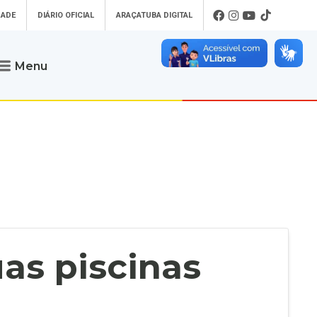
DADE
DIÁRIO OFICIAL
ARAÇATUBA DIGITAL
Menu
Atendimento
o que procura
Será um prazer atendê-lo
 um Pet
Telefone
: (18) 3607-6500
ses)
Endereço da Prefeitura de
Araçatuba
Rua Coelho Neto, 73, Vila São Paulo,
uba Digital
Araçatuba - SP, CEP: 16015-920
zar Guias de
Horário de Atendimento
:
as Atrasadas
O horário de atendimento ao
contribuinte é realizado de segunda a
as piscinas
sexta-feira das
8h30 até as 16h30
.
de Serviços
rsos
Ouvidoria
e-SIC
oads
Fale Conosco