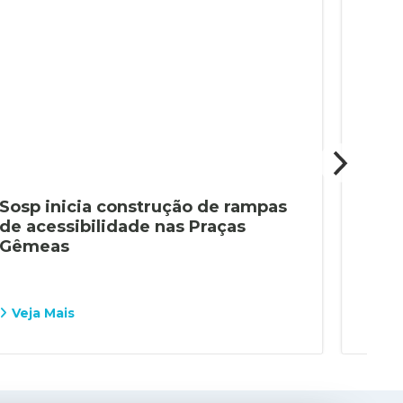
Sosp inicia construção de rampas
Sos
de acessibilidade nas Praças
Ave
Gêmeas
for
cid
Veja Mais
Vej