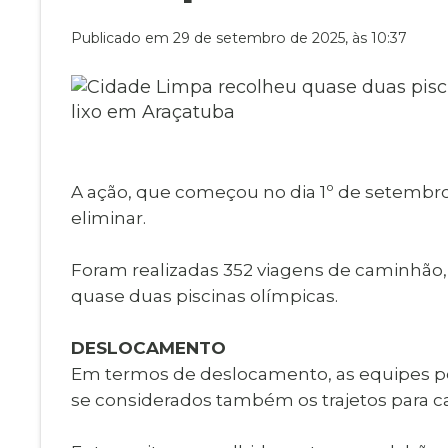
Museu Digit
UBS
Publicado em 29 de setembro de 2025, às 10:37
Cemitérios
Obituário
Velório do D
Consulta de
A ação, que começou no dia 1º de setembro
eliminar.
Foram realizadas 352 viagens de caminhão
quase duas piscinas olímpicas.
DESLOCAMENTO
Em termos de deslocamento, as equipes pe
se considerados também os trajetos para ca