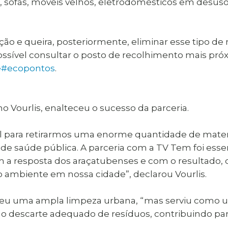
, sofás, móveis velhos, eletrodomésticos em desuso
ão e queira, posteriormente, eliminar esse tipo de 
ssível consultar o posto de recolhimento mais próx
ade#ecopontos
.
o Vourlis, enalteceu o sucesso da parceria.
para retirarmos uma enorme quantidade de materiai
e saúde pública. A parceria com a TV Tem foi essen
 a resposta dos araçatubenses e com o resultado, 
o ambiente em nossa cidade”, declarou Vourlis.
veu uma ampla limpeza urbana, “mas serviu como u
ao descarte adequado de resíduos, contribuindo pa