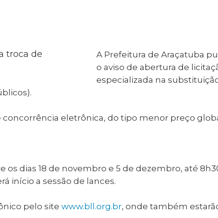
al de Araçatuba
Impressão da 2ª Via
IPTU D
Carnê de IPTU
Leis e Decretos
Obras 
Municipais
ia
Sala do
Vacina
 Sepultados
Empreendedor
A Prefeitura de Araçatuba publ
Vagas de Emprego
Vagas 
o aviso de abertura de licit
especializada na substituiçã
blicos).
concorrência eletrônica, do tipo menor preço globa
e os dias 18 de novembro e 5 de dezembro, até 8h3
erá início a sessão de lances.
ônico pelo site
www.bll.org.br
, onde também estarão 