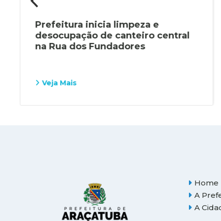
Prefeitura inicia limpeza e
desocupação de canteiro central
na Rua dos Fundadores
Veja Mais
Home
A Pref
A Cida