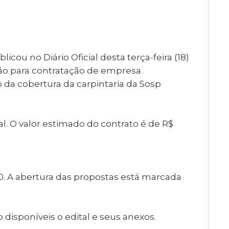
Imprensa
igital
Webmail
Paralisadas
ção
icou no Diário Oficial desta terça-feira (18)
de Estágio
ação para contratação de empresa
o da cobertura da carpintaria da Sosp
l. O valor estimado do contrato é de R$
0. A abertura das propostas está marcada
disponíveis o edital e seus anexos.