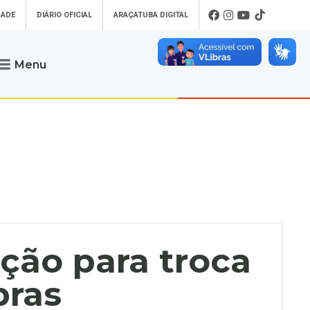
DADE
DIÁRIO OFICIAL
ARAÇATUBA DIGITAL
Menu
Atendimento
o que procura
Será um prazer atendê-lo
 um Pet
Telefone
: (18) 3607-6500
ses)
Endereço da Prefeitura de
Araçatuba
Rua Coelho Neto, 73, Vila São Paulo,
uba Digital
Araçatuba - SP, CEP: 16015-920
zar Guias de
Horário de Atendimento
:
as Atrasadas
O horário de atendimento ao
contribuinte é realizado de segunda a
ação para troca
sexta-feira das
8h30 até as 16h30
.
de Serviços
rsos
bras
Ouvidoria
e-SIC
oads
Fale Conosco