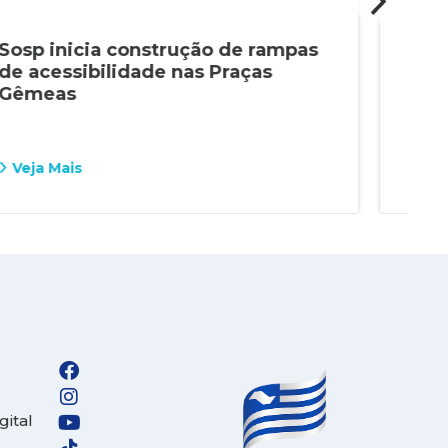
Sosp inicia construção de rampas
Sos
de acessibilidade nas Praças
Ave
Gêmeas
for
cid
Veja Mais
Vej
gital