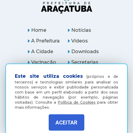
Home
Notícias
A Prefeitura
Vídeos
A Cidade
Downloads
Vacinação
Secretarias
Serviços
Ouvidoria
Este site utiliza cookies
(próprios e de
terceiros) e tecnologias similares para analisar os
Licitações
Araçatuba Digital
nossos serviços e exibir publicidade personalizada
com base em um perfil elaborado a partir dos seus
hábitos de navegação (por exemplo, páginas
visitadas).
Consulte a
Política de Cookies
para obter
mais informações.
ACEITAR